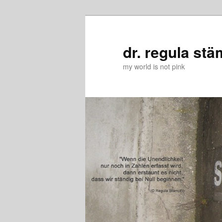
Zum
Zum
primären
sekundären
Inhalt
Inhalt
dr. regula stä
springen
springen
my world is not pink