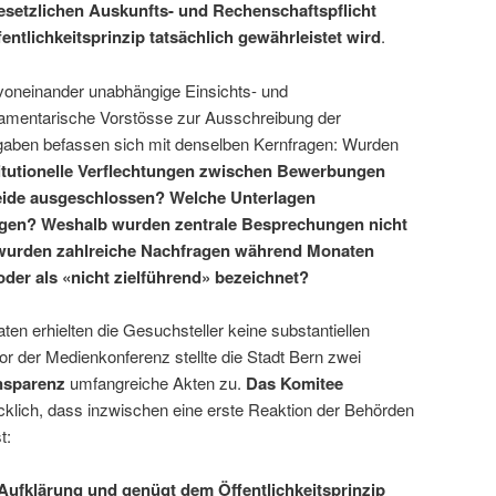
gesetzlichen Auskunfts- und Rechenschaftspflicht
tlichkeitsprinzip tatsächlich gewährleistet wird
.
oneinander unabhängige Einsichts- und
amentarische Vorstösse zur Ausschreibung der
ngaben befassen sich mit denselben Kernfragen: Wurden
titutionelle Verflechtungen zwischen Bewerbungen
eide ausgeschlossen? Welche Unterlagen
gen? Weshalb wurden zentrale Besprechungen nicht
 wurden zahlreiche Nachfragen während Monaten
oder als «nicht zielführend» bezeichnet?
n erhielten die Gesuchsteller keine substantiellen
r der Medienkonferenz stellte die Stadt Bern zwei
nsparenz
umfangreiche Akten zu.
Das Komitee
klich, dass inzwischen eine erste Reaktion der Behörden
t:
 Aufklärung und genügt dem Öffentlichkeitsprinzip