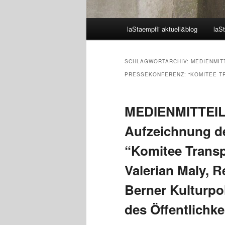
Hauptmenü
laStaempfli aktuell&blog
laSt
SCHLAGWORTARCHIV:
MEDIENMIT
PRESSEKONFERENZ: “KOMITEE T
MEDIENMITTEIL
Aufzeichnung de
“Komitee Trans
Valerian Maly, R
Berner Kulturpo
des Öffentlichke