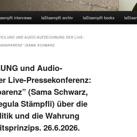
aempfli interviews
laStaempfli archiv
laStaempfli books
laStaem
TEILUNG UND AUDIO-AUFZEICHNUNG DER LIVE-
RANSPARENZ” (SAMA SCHWARZ
UNG und Audio-
r Live-Pressekonferenz:
parenz” (Sama Schwarz,
egula Stämpfli) über die
litik und die Wahrung
itsprinzips. 26.6.2026.