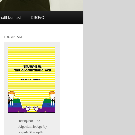
pfli kontakt
DSGVO
TRUMPISM
Trumpism. The
Algorithmic Age by
Regula Staempfli.