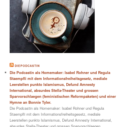
DIEPODCASTIN
Die Podcastin als Homemaker: Isabel Rohner und Regula
Staempfli mit dem Informationsfreiheitsgesetz, mediale
Leerstellen punkto Islamismus, Defund Amnesty
International, absurdes Stella-Theater und grossen
Sparvorschlaegen (feministischen Reformpaketen) und einer
Hymne an Bonnie Tyler.
Die Podcastin als Homemaker: Isabel Rohner und Regula
Staempfli mit dem Informationsfreiheitsgesetz, mediale
Leerstellen punkto Islamismus, Defund Amnesty International,
absurdes Stella-Theater und grossen Sparvorschlaegen