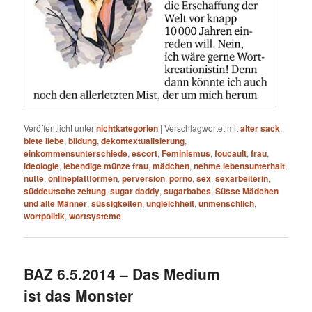
Veröffentlicht unter
nichtkategorien
|
Verschlagwortet mit
alter sack
,
biete liebe
,
bildung
,
dekontextualisierung
,
einkommensunterschiede
,
escort
,
Feminismus
,
foucault
,
frau
,
ideologie
,
lebendige münze frau
,
mädchen
,
nehme lebensunterhalt
,
nutte
,
onlineplattformen
,
perversion
,
porno
,
sex
,
sexarbeiterin
,
süddeutsche zeitung
,
sugar daddy
,
sugarbabes
,
Süsse Mädchen
und alte Männer
,
süssigkeiten
,
ungleichheit
,
unmenschlich
,
wortpolitik
,
wortsysteme
BAZ 6.5.2014 – Das Medium
ist das Monster