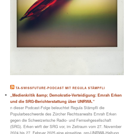
TA-SWISSFUTURE-PODCAST MIT REGULA STÄMPFLI
„Medienkritik &amp; Demokratie-Verteidigung: Emrah Erken
und die SRG-Berichterstattung über UNRWA.“
n dieser Podcast-Folge beleuchtet Regula Stämpfli die
Popularbeschwerde des Zürcher Rechtsanwalts Emrah Erken
gegen die Schweizerische Radio- und Fernsehgesellschaft
(SRG). Erken wirft der SRG vor, im Zeitraum vom 27. November
2024 bis 27. Februar 2025 eine einseitige, pro-UNRWA-Haltung