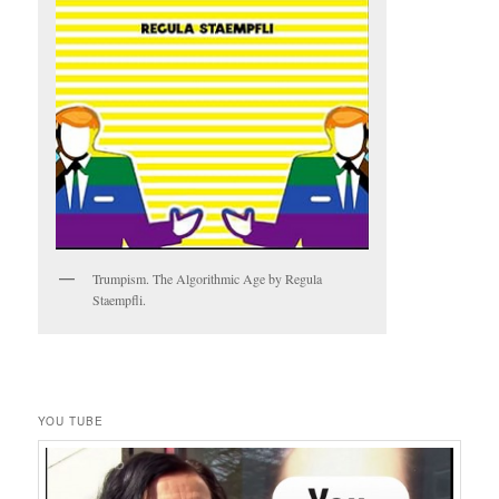
Trumpism. The Algorithmic Age by Regula
Staempfli.
YOU TUBE