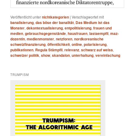
Veröffentlicht unter
nichtkategorien
|
Verschlagwortet mit
banalisierung
,
das böse der banalität
,
Das Medium ist das
Monster
,
dekontextualisierung
,
entpolitisierung
,
frauen und
medien
,
gebrauchsgegenstände
,
hausfrauen
,
lastaempfli
,
maz-
dozentin
,
medienmonster
,
netzforen
,
nordkoreanische
schweizfinanzierung
,
öffentlichkeit
,
online
,
polarisierung
,
publikationen
,
Regula Stämpfli
,
relevanz
,
schwarz auf weiss
,
schweizer politik
,
show
,
skandalon
,
unterhaltung
,
vereinfachung
TRUMPISM