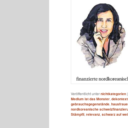
Veröffentlicht unter
nichtkategorien
Medium ist das Monster
,
dekontext
gebrauchsgegenstände
,
hausfraue
nordkoreanische schweizfinanzier
Stämpfli
,
relevanz
,
schwarz auf we