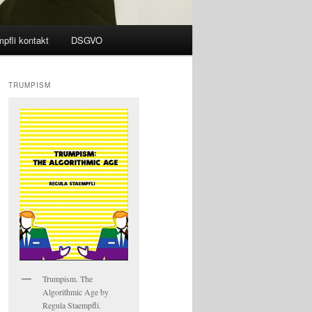
pfli kontakt
DSGVO
TRUMPISM
Trumpism. The
Algorithmic Age by
Regula Staempfli.