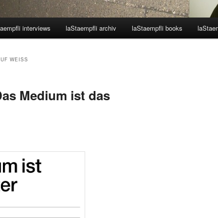
aempfli interviews
laStaempfli archiv
laStaempfli books
laStaem
UF WEISS
Das Medium ist das