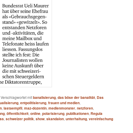
|
Verschlagwortet mit
banalisierung
,
das böse der banalität
,
Das
ualisierung
,
entpolitisierung
,
frauen und medien
,
n
,
lastaempfli
,
maz-dozentin
,
medienmonster
,
netzforen
,
ung
,
öffentlichkeit
,
online
,
polarisierung
,
publikationen
,
Regula
iss
,
schweizer politik
,
show
,
skandalon
,
unterhaltung
,
vereinfachung