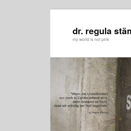
Zum
Zum
primären
sekundären
Inhalt
Inhalt
dr. regula stä
springen
springen
my world is not pink