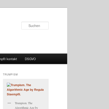
Suchen
pfli kontakt
DSGVO
TRUMPISM
Trumpism. The
Algorithmic Age by