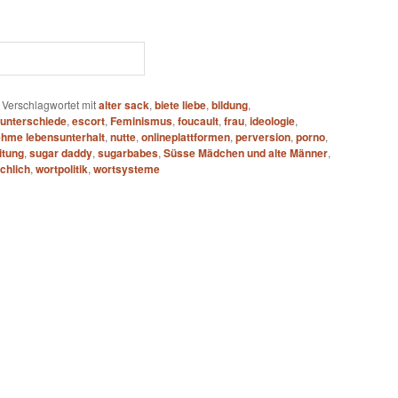
|
Verschlagwortet mit
alter sack
,
biete liebe
,
bildung
,
unterschiede
,
escort
,
Feminismus
,
foucault
,
frau
,
ideologie
,
hme lebensunterhalt
,
nutte
,
onlineplattformen
,
perversion
,
porno
,
itung
,
sugar daddy
,
sugarbabes
,
Süsse Mädchen und alte Männer
,
chlich
,
wortpolitik
,
wortsysteme