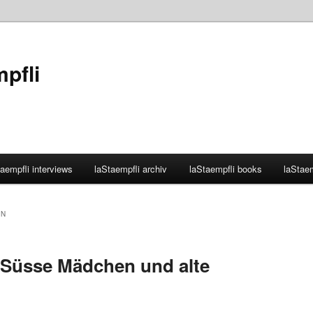
mpfli
aempfli interviews
laStaempfli archiv
laStaempfli books
laStaem
ON
 Süsse Mädchen und alte