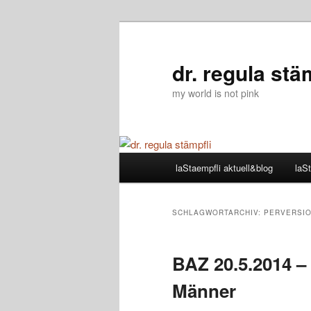
Zum
Zum
primären
sekundären
Inhalt
Inhalt
dr. regula stä
springen
springen
my world is not pink
Hauptmenü
laStaempfli aktuell&blog
laSt
SCHLAGWORTARCHIV:
PERVERSI
BAZ 20.5.2014 –
Männer