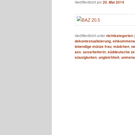
Veröffentlicht am
20. Mai 2014
Veröffentlicht unter
nichtkategorien
dekontextualisierung
,
einkommens
lebendige münze frau
,
mädchen
,
ne
sex
,
sexarbeiterin
,
süddeutsche ze
süssigkeiten
,
ungleichheit
,
unmens