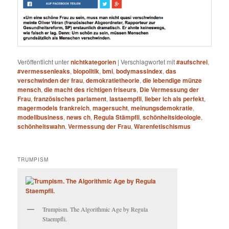
Veröffentlicht unter
nichtkategorien
|
Verschlagwortet mit
#aufschrei
,
#vermessenleaks
,
biopolitik
,
bmi
,
bodymassindex
,
das
verschwinden der frau
,
demokratietheorie
,
die lebendige münze
mensch
,
die macht des richtigen friseurs
,
Die Vermessung der
Frau
,
französisches parlament
,
lastaempfli
,
lieber ich als perfekt
,
magermodels frankreich
,
magersucht
,
meinungsdemokratie
,
modellbusiness
,
news ch
,
Regula Stämpfli
,
schönheitsideologie
,
schönheitswahn
,
Vermessung der Frau
,
Warenfetischismus
TRUMPISM
Trumpism. The Algorithmic Age by Regula
Staempfli.