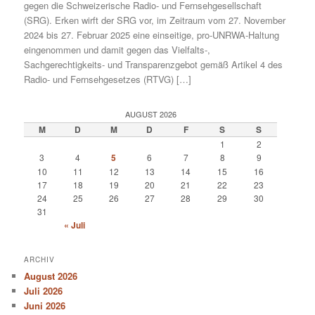
gegen die Schweizerische Radio- und Fernsehgesellschaft
(SRG). Erken wirft der SRG vor, im Zeitraum vom 27. November
2024 bis 27. Februar 2025 eine einseitige, pro-UNRWA-Haltung
eingenommen und damit gegen das Vielfalts-,
Sachgerechtigkeits- und Transparenzgebot gemäß Artikel 4 des
Radio- und Fernsehgesetzes (RTVG) […]
AUGUST 2026
M
D
M
D
F
S
S
1
2
3
4
5
6
7
8
9
10
11
12
13
14
15
16
17
18
19
20
21
22
23
24
25
26
27
28
29
30
31
« Juli
ARCHIV
August 2026
Juli 2026
Juni 2026