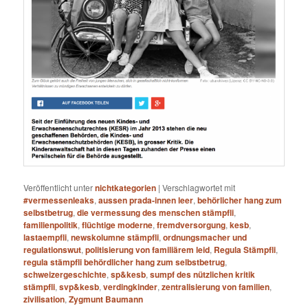
Veröffentlicht unter
nichtkategorien
|
Verschlagwortet mit
#vermessenleaks
,
aussen prada-innen leer
,
behörlicher hang zum
selbstbetrug
,
die vermessung des menschen stämpfli
,
familienpolitik
,
flüchtige moderne
,
fremdversorgung
,
kesb
,
lastaempfli
,
newskolumne stämpfli
,
ordnungsmacher und
regulationswut
,
politisierung von familiärem leid
,
Regula Stämpfli
,
regula stämpfli behördlicher hang zum selbstbetrug
,
schweizergeschichte
,
sp&kesb
,
sumpf des nützlichen kritik
stämpfli
,
svp&kesb
,
verdingkinder
,
zentralisierung von familien
,
zivilisation
,
Zygmunt Baumann