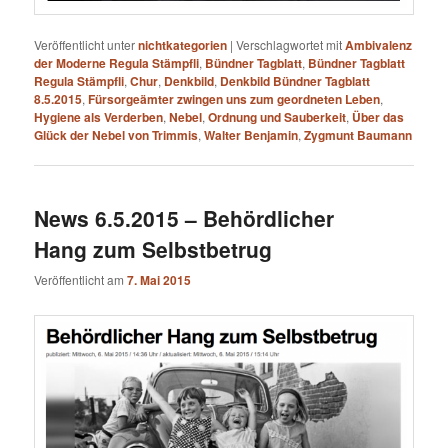
Veröffentlicht unter
nichtkategorien
|
Verschlagwortet mit
Ambivalenz
der Moderne Regula Stämpfli
,
Bündner Tagblatt
,
Bündner Tagblatt
Regula Stämpfli
,
Chur
,
Denkbild
,
Denkbild Bündner Tagblatt
8.5.2015
,
Fürsorgeämter zwingen uns zum geordneten Leben
,
Hygiene als Verderben
,
Nebel
,
Ordnung und Sauberkeit
,
Über das
Glück der Nebel von Trimmis
,
Walter Benjamin
,
Zygmunt Baumann
News 6.5.2015 – Behördlicher
Hang zum Selbstbetrug
Veröffentlicht am
7. Mai 2015