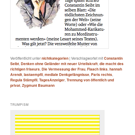
Veröffentlicht unter
nichtkategorien
|
Verschlagwortet mit
Constantin
Seibt
,
Denken ohne Geländer mit neuer Urteilskraft
,
die macht des
richtigen friseurs
,
Die Vermessung der Frau
,
Flaach links
,
hannah
Arendt
,
lastaempfli
,
mediale Denkgefängnisse
,
Paris rechts
,
Regula Stämpfli
,
TagesAnzeiger
,
Trennung von öffentlich und
privat
,
Zygmunt Baumann
TRUMPISM