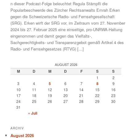
n dieser Podcast-Folge beleuchtet Regula Stämpfli die
Popularbeschwerde des Zürcher Rechtsanwalts Emrah Erken
gegen die Schweizerische Radio- und Fernsehgesellschaft
(SRG). Erken wirft der SRG vor, im Zeitraum vom 27. November
2024 bis 27. Februar 2025 eine einseitige, pro-UNRWA-Haltung
eingenommen und damit gegen das Vielfalts-,
Sachgerechtigkeits- und Transparenzgebot gemäß Artikel 4 des
Radio- und Fernsehgesetzes (RTVG) […]
AUGUST 2026
M
D
M
D
F
S
S
1
2
3
4
5
6
7
8
9
10
11
12
13
14
15
16
17
18
19
20
21
22
23
24
25
26
27
28
29
30
31
« Juli
ARCHIV
August 2026