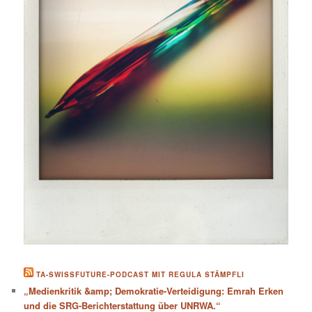
TA-SWISSFUTURE-PODCAST MIT REGULA STÄMPFLI
„Medienkritik &amp; Demokratie-Verteidigung: Emrah Erken
und die SRG-Berichterstattung über UNRWA.“