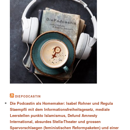
DIEPODCASTIN
Die Podcastin als Homemaker: Isabel Rohner und Regula
Staempfli mit dem Informationsfreiheitsgesetz, mediale
Leerstellen punkto Islamismus, Defund Amnesty
International, absurdes Stella-Theater und grossen
Sparvorschlaegen (feministischen Reformpaketen) und einer