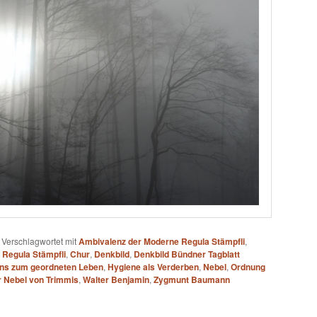
|
Verschlagwortet mit
Ambivalenz der Moderne Regula Stämpfli
,
 Regula Stämpfli
,
Chur
,
Denkbild
,
Denkbild Bündner Tagblatt
ns zum geordneten Leben
,
Hygiene als Verderben
,
Nebel
,
Ordnung
r Nebel von Trimmis
,
Walter Benjamin
,
Zygmunt Baumann