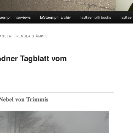
aempfli interviews
laStaempfli archiv
laStaempfli books
laStaem
AGBLATT REGULA STÄMPFLI
dner Tagblatt vom