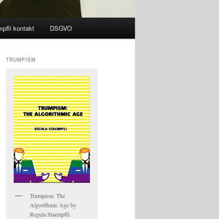
pfli kontakt
DSGVO
TRUMPISM
Trumpism. The
Algorithmic Age by
Regula Staempfli.