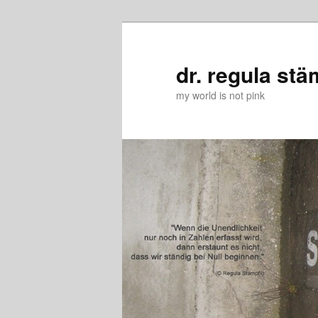
Zum
Zum
primären
sekundären
Inhalt
Inhalt
dr. regula stä
springen
springen
my world is not pink