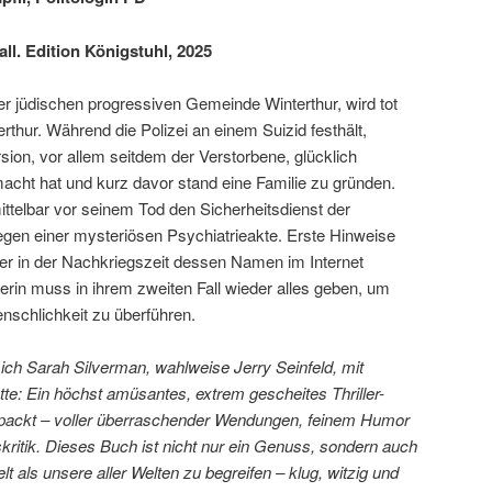
all. Edition Königstuhl, 2025
r jüdischen progressiven Gemeinde Winterthur, wird tot
thur. Während die Polizei an einem Suizid festhält,
rsion, vor allem seitdem der Verstorbene, glücklich
macht hat und kurz davor stand eine Familie zu gründen.
telbar vor seinem Tod den Sicherheitsdienst der
gen einer mysteriösen Psychiatrieakte. Erste Hinweise
ter in der Nachkriegszeit dessen Namen im Internet
erin muss in ihrem zweiten Fall wieder alles geben, um
nschlichkeit zu überführen.
b sich Sarah Silverman, wahlweise Jerry Seinfeld, mit
: Ein höchst amüsantes, extrem gescheites Thriller-
 packt – voller überraschender Wendungen, feinem Humor
skritik. Dieses Buch ist nicht nur ein Genuss, sondern auch
lt als unsere aller Welten zu begreifen – klug, witzig und