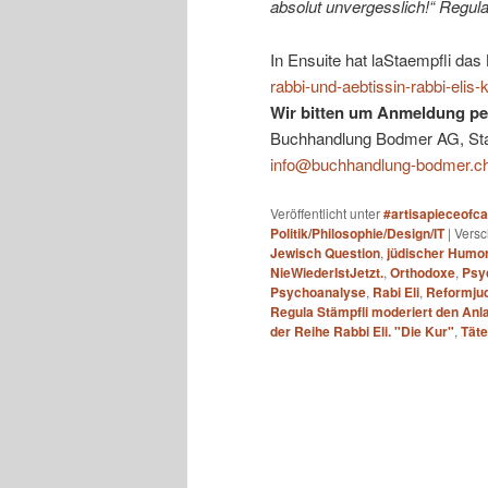
absolut unvergesslich!“ Regula
In Ensuite hat laStaempfli da
rabbi-und-aebtissin-rabbi-elis
Wir bitten um Anmeldung per
Buchhandlung Bodmer AG, Stade
info@buchhandlung-bodmer.c
Veröffentlicht unter
#artisapieceofc
Politik/Philosophie/Design/IT
|
Versc
Jewisch Question
,
jüdischer Humo
NieWiederIstJetzt.
,
Orthodoxe
,
Psyc
Psychoanalyse
,
Rabi Eli
,
Reformju
Regula Stämpfli moderiert den Anla
der Reihe Rabbi Eli. "Die Kur"
,
Täte