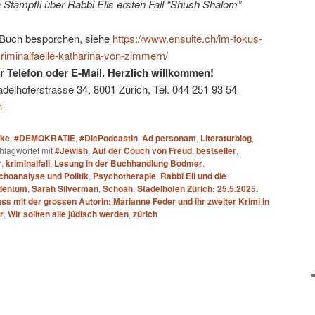
 Stämpfli über Rabbi Elis ersten Fall “Shush Shalom”
s Buch besporchen, siehe
https://www.ensuite.ch/im-fokus-
-kriminalfaelle-katharina-von-zimmern/
 Telefon oder E-Mail. Herzlich willkommen!
lhoferstrasse 34, 8001 Zürich, Tel. 044 251 93 54
h
ake
,
#DEMOKRATIE
,
#DiePodcastin
,
Ad personam
,
Literaturblog
,
hlagwortet mit
#Jewish
,
Auf der Couch von Freud
,
bestseller
,
r
,
kriminalfall
,
Lesung in der Buchhandlung Bodmer
,
hoanalyse und Politik
,
Psychotherapie
,
Rabbi Eli und die
dentum
,
Sarah Silverman
,
Schoah
,
Stadelhofen Zürich: 25.5.2025.
ss mit der grossen Autorin: Marianne Feder und ihr zweiter Krimi in
r
,
Wir sollten alle jüdisch werden
,
zürich