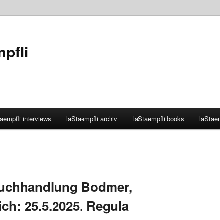
mpfli
aempfli interviews
laStaempfli archiv
laStaempfli books
laStaem
Buchhandlung Bodmer,
ch: 25.5.2025. Regula