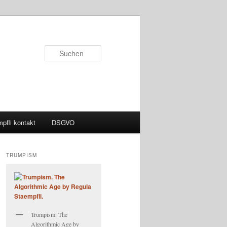
Suchen
pfli kontakt
DSGVO
TRUMPISM
Trumpism. The
Algorithmic Age by