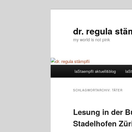
Zum
Zum
primären
sekundären
Inhalt
Inhalt
dr. regula stä
springen
springen
my world is not pink
Hauptmenü
laStaempfli aktuell&blog
laSt
SCHLAGWORTARCHIV:
TÄTER
Lesung in der 
Stadelhofen Züri