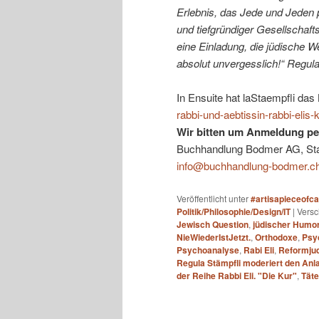
Erlebnis, das Jede und Jeden
und tiefgründiger Gesellschaft
eine Einladung, die jüdische We
absolut unvergesslich!“ Regula
In Ensuite hat laStaempfli da
rabbi-und-aebtissin-rabbi-elis
Wir bitten um Anmeldung per
Buchhandlung Bodmer AG, Stade
info@buchhandlung-bodmer.c
Veröffentlicht unter
#artisapieceofc
Politik/Philosophie/Design/IT
|
Versc
Jewisch Question
,
jüdischer Humo
NieWiederIstJetzt.
,
Orthodoxe
,
Psyc
Psychoanalyse
,
Rabi Eli
,
Reformju
Regula Stämpfli moderiert den Anla
der Reihe Rabbi Eli. "Die Kur"
,
Täte