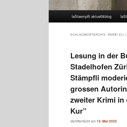
Hauptmenü
laStaempfli aktuell&blog
laSt
SCHLAGWORTARCHIV:
RABBI ELI
Lesung in der 
Stadelhofen Züri
Stämpfli moderi
grossen Autorin
zweiter Krimi in
Kur”
Veröffentlicht am
15. Mai 2025