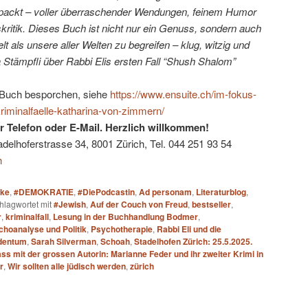
 packt – voller überraschender Wendungen, feinem Humor
skritik. Dieses Buch ist nicht nur ein Genuss, sondern auch
lt als unsere aller Welten zu begreifen – klug, witzig und
 Stämpfli über Rabbi Elis ersten Fall “Shush Shalom”
s Buch besporchen, siehe
https://www.ensuite.ch/im-fokus-
-kriminalfaelle-katharina-von-zimmern/
 Telefon oder E-Mail. Herzlich willkommen!
lhoferstrasse 34, 8001 Zürich, Tel. 044 251 93 54
h
ake
,
#DEMOKRATIE
,
#DiePodcastin
,
Ad personam
,
Literaturblog
,
hlagwortet mit
#Jewish
,
Auf der Couch von Freud
,
bestseller
,
r
,
kriminalfall
,
Lesung in der Buchhandlung Bodmer
,
hoanalyse und Politik
,
Psychotherapie
,
Rabbi Eli und die
dentum
,
Sarah Silverman
,
Schoah
,
Stadelhofen Zürich: 25.5.2025.
ss mit der grossen Autorin: Marianne Feder und ihr zweiter Krimi in
r
,
Wir sollten alle jüdisch werden
,
zürich