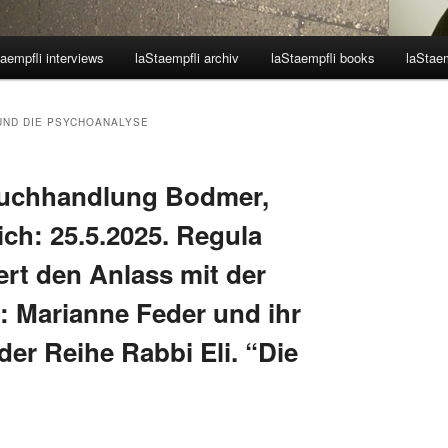
aempfli interviews
laStaempfli archiv
laStaempfli books
laStaem
 UND DIE PSYCHOANALYSE
Buchhandlung Bodmer,
ch: 25.5.2025. Regula
ert den Anlass mit der
: Marianne Feder und ihr
 der Reihe Rabbi Eli. “Die