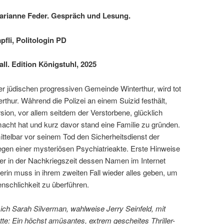
arianne Feder.
Gespräch und Lesung.
pfli, Politologin PD
all. Edition Königstuhl, 2025
r jüdischen progressiven Gemeinde Winterthur, wird tot
thur. Während die Polizei an einem Suizid festhält,
rsion, vor allem seitdem der Verstorbene, glücklich
macht hat und kurz davor stand eine Familie zu gründen.
telbar vor seinem Tod den Sicherheitsdienst der
gen einer mysteriösen Psychiatrieakte. Erste Hinweise
ter in der Nachkriegszeit dessen Namen im Internet
erin muss in ihrem zweiten Fall wieder alles geben, um
nschlichkeit zu überführen.
b sich Sarah Silverman, wahlweise Jerry Seinfeld, mit
: Ein höchst amüsantes, extrem gescheites Thriller-