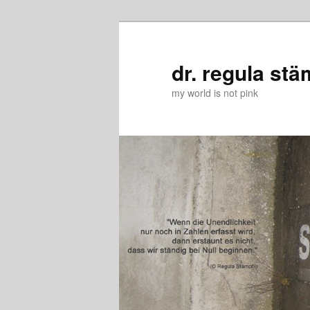
Zum
Zum
primären
sekundären
Inhalt
Inhalt
dr. regula stä
springen
springen
my world is not pink