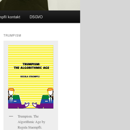
pfli kontakt
DSGVO
TRUMPISM
Trumpism. The
Algorithmic Age by
Regula Staempfli.