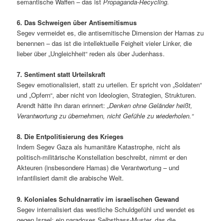
semantische Waffen – das ist
Propaganda-Recycling.
6. Das Schweigen über Antisemitismus
Segev vermeidet es, die antisemitische Dimension der Hamas zu
benennen – das ist die intellektuelle Feigheit vieler Linker, die
lieber über „Ungleichheit“ reden als über Judenhass.
7. Sentiment statt Urteilskraft
Segev emotionalisiert, statt zu urteilen. Er spricht von „Soldaten“
und „Opfern“, aber nicht von Ideologien, Strategien, Strukturen.
Arendt hätte ihn daran erinnert:
„Denken ohne Geländer heißt,
Verantwortung zu übernehmen, nicht Gefühle zu wiederholen.“
8. Die Entpolitisierung des Krieges
Indem Segev Gaza als humanitäre Katastrophe, nicht als
politisch-militärische Konstellation beschreibt, nimmt er den
Akteuren (insbesondere Hamas) die Verantwortung – und
infantilisiert damit die arabische Welt.
9. Koloniales Schuldnarrativ im israelischen Gewand
Segev internalisiert das westliche Schuldgefühl und wendet es
gegen Israel: ein paradoxes Selbsthass-Muster, das die