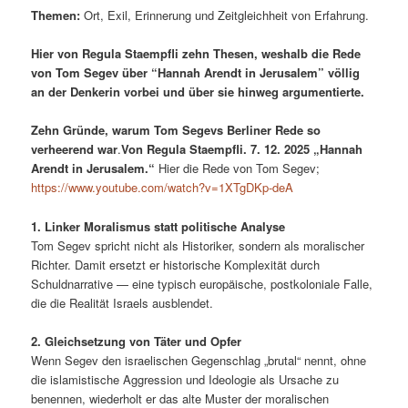
Themen:
Ort, Exil, Erinnerung und Zeitgleichheit von Erfahrung.
Hier von Regula Staempfli zehn Thesen, weshalb die Rede
von Tom Segev über “Hannah Arendt in Jerusalem” völlig
an der Denkerin vorbei und über sie hinweg argumentierte.
Zehn Gründe, warum Tom Segevs Berliner Rede so
verheerend war
.
Von Regula Staempfli. 7. 12. 2025 „Hannah
Arendt in Jerusalem.“
Hier die Rede von Tom Segev;
https://www.youtube.com/watch?v=1XTgDKp-deA
1. Linker Moralismus statt politische Analyse
Tom Segev spricht nicht als Historiker, sondern als moralischer
Richter. Damit ersetzt er historische Komplexität durch
Schuldnarrative — eine typisch europäische, postkoloniale Falle,
die die Realität Israels ausblendet.
2. Gleichsetzung von Täter und Opfer
Wenn Segev den israelischen Gegenschlag „brutal“ nennt, ohne
die islamistische Aggression und Ideologie als Ursache zu
benennen, wiederholt er das alte Muster der moralischen