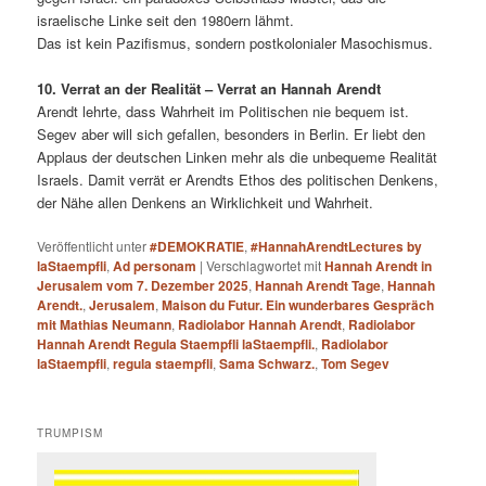
israelische Linke seit den 1980ern lähmt.
Das ist kein Pazifismus, sondern postkolonialer Masochismus.
10. Verrat an der Realität – Verrat an Hannah Arendt
Arendt lehrte, dass Wahrheit im Politischen nie bequem ist.
Segev aber will sich gefallen, besonders in Berlin. Er liebt den
Applaus der deutschen Linken mehr als die unbequeme Realität
Israels. Damit verrät er Arendts Ethos des politischen Denkens,
der Nähe allen Denkens an Wirklichkeit und Wahrheit.
Veröffentlicht unter
#DEMOKRATIE
,
#HannahArendtLectures by
laStaempfli
,
Ad personam
|
Verschlagwortet mit
Hannah Arendt in
Jerusalem vom 7. Dezember 2025
,
Hannah Arendt Tage
,
Hannah
Arendt.
,
Jerusalem
,
Maison du Futur. Ein wunderbares Gespräch
mit Mathias Neumann
,
Radiolabor Hannah Arendt
,
Radiolabor
Hannah Arendt Regula Staempfli laStaempfli.
,
Radiolabor
laStaempfli
,
regula staempfli
,
Sama Schwarz.
,
Tom Segev
TRUMPISM