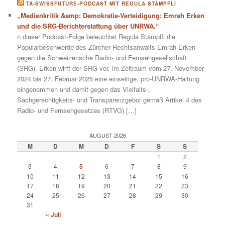
TA-SWISSFUTURE-PODCAST MIT REGULA STÄMPFLI
„Medienkritik &amp; Demokratie-Verteidigung: Emrah Erken
und die SRG-Berichterstattung über UNRWA.“
n dieser Podcast-Folge beleuchtet Regula Stämpfli die
Popularbeschwerde des Zürcher Rechtsanwalts Emrah Erken
gegen die Schweizerische Radio- und Fernsehgesellschaft
(SRG). Erken wirft der SRG vor, im Zeitraum vom 27. November
2024 bis 27. Februar 2025 eine einseitige, pro-UNRWA-Haltung
eingenommen und damit gegen das Vielfalts-,
Sachgerechtigkeits- und Transparenzgebot gemäß Artikel 4 des
Radio- und Fernsehgesetzes (RTVG) […]
AUGUST 2026
M
D
M
D
F
S
S
1
2
3
4
5
6
7
8
9
10
11
12
13
14
15
16
17
18
19
20
21
22
23
24
25
26
27
28
29
30
31
« Juli