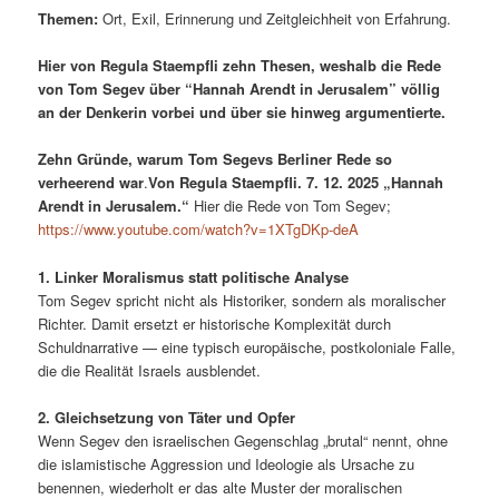
Themen:
Ort, Exil, Erinnerung und Zeitgleichheit von Erfahrung.
Hier von Regula Staempfli zehn Thesen, weshalb die Rede
von Tom Segev über “Hannah Arendt in Jerusalem” völlig
an der Denkerin vorbei und über sie hinweg argumentierte.
Zehn Gründe, warum Tom Segevs Berliner Rede so
verheerend war
.
Von Regula Staempfli. 7. 12. 2025 „Hannah
Arendt in Jerusalem.“
Hier die Rede von Tom Segev;
https://www.youtube.com/watch?v=1XTgDKp-deA
1. Linker Moralismus statt politische Analyse
Tom Segev spricht nicht als Historiker, sondern als moralischer
Richter. Damit ersetzt er historische Komplexität durch
Schuldnarrative — eine typisch europäische, postkoloniale Falle,
die die Realität Israels ausblendet.
2. Gleichsetzung von Täter und Opfer
Wenn Segev den israelischen Gegenschlag „brutal“ nennt, ohne
die islamistische Aggression und Ideologie als Ursache zu
benennen, wiederholt er das alte Muster der moralischen