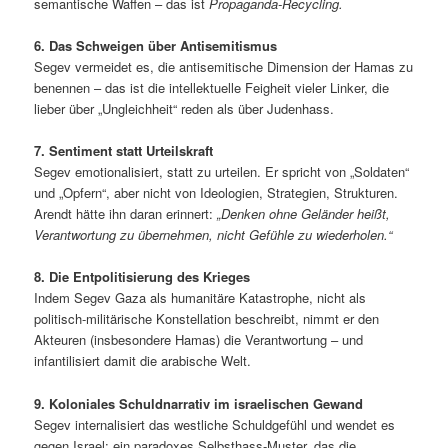
semantische Waffen – das ist
Propaganda-Recycling.
6. Das Schweigen über Antisemitismus
Segev vermeidet es, die antisemitische Dimension der Hamas zu
benennen – das ist die intellektuelle Feigheit vieler Linker, die
lieber über „Ungleichheit“ reden als über Judenhass.
7. Sentiment statt Urteilskraft
Segev emotionalisiert, statt zu urteilen. Er spricht von „Soldaten“
und „Opfern“, aber nicht von Ideologien, Strategien, Strukturen.
Arendt hätte ihn daran erinnert:
„Denken ohne Geländer heißt,
Verantwortung zu übernehmen, nicht Gefühle zu wiederholen.“
8. Die Entpolitisierung des Krieges
Indem Segev Gaza als humanitäre Katastrophe, nicht als
politisch-militärische Konstellation beschreibt, nimmt er den
Akteuren (insbesondere Hamas) die Verantwortung – und
infantilisiert damit die arabische Welt.
9. Koloniales Schuldnarrativ im israelischen Gewand
Segev internalisiert das westliche Schuldgefühl und wendet es
gegen Israel: ein paradoxes Selbsthass-Muster, das die