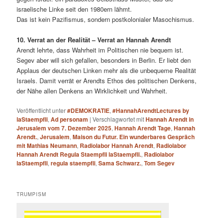
israelische Linke seit den 1980ern lähmt.
Das ist kein Pazifismus, sondern postkolonialer Masochismus.
10. Verrat an der Realität – Verrat an Hannah Arendt
Arendt lehrte, dass Wahrheit im Politischen nie bequem ist.
Segev aber will sich gefallen, besonders in Berlin. Er liebt den
Applaus der deutschen Linken mehr als die unbequeme Realität
Israels. Damit verrät er Arendts Ethos des politischen Denkens,
der Nähe allen Denkens an Wirklichkeit und Wahrheit.
Veröffentlicht unter
#DEMOKRATIE
,
#HannahArendtLectures by
laStaempfli
,
Ad personam
|
Verschlagwortet mit
Hannah Arendt in
Jerusalem vom 7. Dezember 2025
,
Hannah Arendt Tage
,
Hannah
Arendt.
,
Jerusalem
,
Maison du Futur. Ein wunderbares Gespräch
mit Mathias Neumann
,
Radiolabor Hannah Arendt
,
Radiolabor
Hannah Arendt Regula Staempfli laStaempfli.
,
Radiolabor
laStaempfli
,
regula staempfli
,
Sama Schwarz.
,
Tom Segev
TRUMPISM