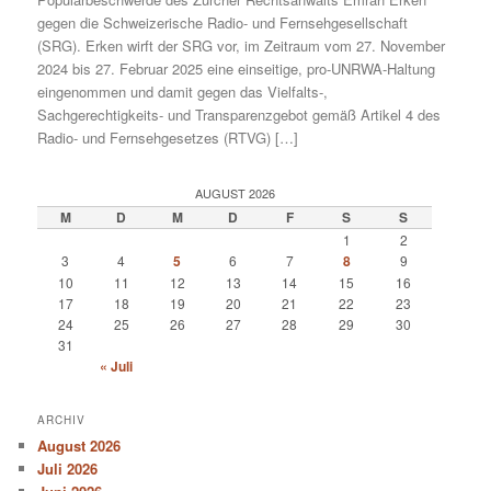
gegen die Schweizerische Radio- und Fernsehgesellschaft
(SRG). Erken wirft der SRG vor, im Zeitraum vom 27. November
2024 bis 27. Februar 2025 eine einseitige, pro-UNRWA-Haltung
eingenommen und damit gegen das Vielfalts-,
Sachgerechtigkeits- und Transparenzgebot gemäß Artikel 4 des
Radio- und Fernsehgesetzes (RTVG) […]
AUGUST 2026
M
D
M
D
F
S
S
1
2
3
4
5
6
7
8
9
10
11
12
13
14
15
16
17
18
19
20
21
22
23
24
25
26
27
28
29
30
31
« Juli
ARCHIV
August 2026
Juli 2026