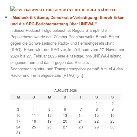
TA-SWISSFUTURE-PODCAST MIT REGULA STÄMPFLI
„Medienkritik &amp; Demokratie-Verteidigung: Emrah Erken
und die SRG-Berichterstattung über UNRWA.“
n dieser Podcast-Folge beleuchtet Regula Stämpfli die
Popularbeschwerde des Zürcher Rechtsanwalts Emrah Erken
gegen die Schweizerische Radio- und Fernsehgesellschaft
(SRG). Erken wirft der SRG vor, im Zeitraum vom 27. November
2024 bis 27. Februar 2025 eine einseitige, pro-UNRWA-Haltung
eingenommen und damit gegen das Vielfalts-,
Sachgerechtigkeits- und Transparenzgebot gemäß Artikel 4 des
Radio- und Fernsehgesetzes (RTVG) […]
AUGUST 2026
M
D
M
D
F
S
S
1
2
3
4
5
6
7
8
9
10
11
12
13
14
15
16
17
18
19
20
21
22
23
24
25
26
27
28
29
30
31