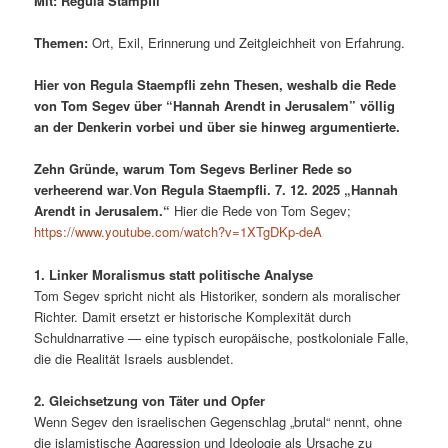
Mit:
Regula Stämpfli
Themen:
Ort, Exil, Erinnerung und Zeitgleichheit von Erfahrung.
Hier von Regula Staempfli zehn Thesen, weshalb die Rede
von Tom Segev über “Hannah Arendt in Jerusalem” völlig
an der Denkerin vorbei und über sie hinweg argumentierte.
Zehn Gründe, warum Tom Segevs Berliner Rede so
verheerend war
.
Von Regula Staempfli. 7. 12. 2025 „Hannah
Arendt in Jerusalem.“
Hier die Rede von Tom Segev;
https://www.youtube.com/watch?v=1XTgDKp-deA
1. Linker Moralismus statt politische Analyse
Tom Segev spricht nicht als Historiker, sondern als moralischer
Richter. Damit ersetzt er historische Komplexität durch
Schuldnarrative — eine typisch europäische, postkoloniale Falle,
die die Realität Israels ausblendet.
2. Gleichsetzung von Täter und Opfer
Wenn Segev den israelischen Gegenschlag „brutal“ nennt, ohne
die islamistische Aggression und Ideologie als Ursache zu