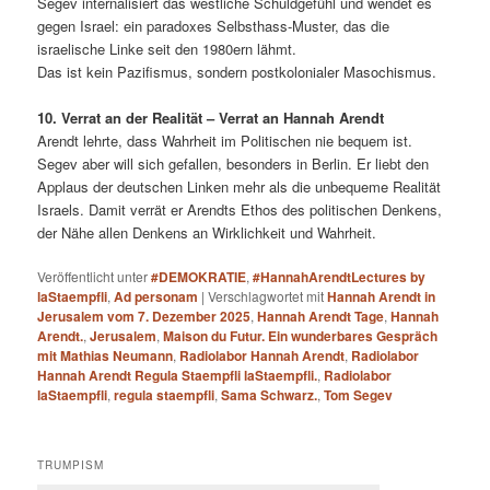
Segev internalisiert das westliche Schuldgefühl und wendet es
gegen Israel: ein paradoxes Selbsthass-Muster, das die
israelische Linke seit den 1980ern lähmt.
Das ist kein Pazifismus, sondern postkolonialer Masochismus.
10. Verrat an der Realität – Verrat an Hannah Arendt
Arendt lehrte, dass Wahrheit im Politischen nie bequem ist.
Segev aber will sich gefallen, besonders in Berlin. Er liebt den
Applaus der deutschen Linken mehr als die unbequeme Realität
Israels. Damit verrät er Arendts Ethos des politischen Denkens,
der Nähe allen Denkens an Wirklichkeit und Wahrheit.
Veröffentlicht unter
#DEMOKRATIE
,
#HannahArendtLectures by
laStaempfli
,
Ad personam
|
Verschlagwortet mit
Hannah Arendt in
Jerusalem vom 7. Dezember 2025
,
Hannah Arendt Tage
,
Hannah
Arendt.
,
Jerusalem
,
Maison du Futur. Ein wunderbares Gespräch
mit Mathias Neumann
,
Radiolabor Hannah Arendt
,
Radiolabor
Hannah Arendt Regula Staempfli laStaempfli.
,
Radiolabor
laStaempfli
,
regula staempfli
,
Sama Schwarz.
,
Tom Segev
TRUMPISM