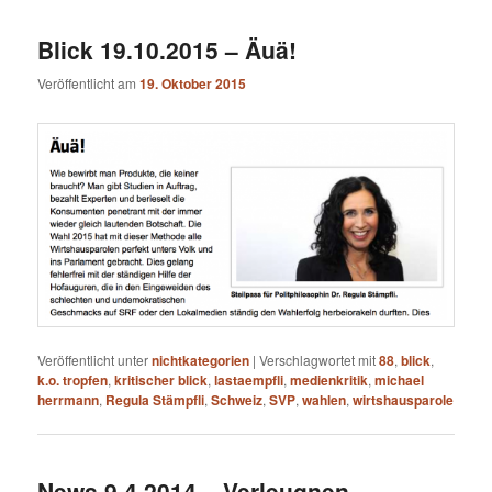
Blick 19.10.2015 – Äuä!
Veröffentlicht am
19. Oktober 2015
Veröffentlicht unter
nichtkategorien
|
Verschlagwortet mit
88
,
blick
,
k.o. tropfen
,
kritischer blick
,
lastaempfli
,
medienkritik
,
michael
herrmann
,
Regula Stämpfli
,
Schweiz
,
SVP
,
wahlen
,
wirtshausparole
News 9.4.2014 – Verleugnen,