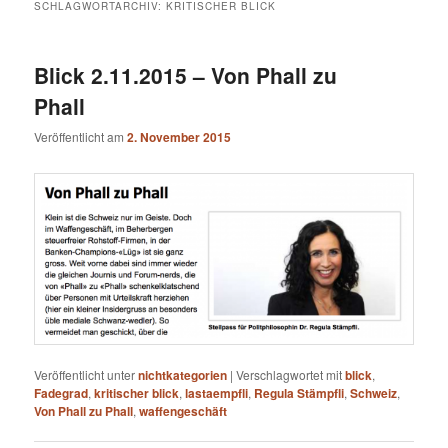
SCHLAGWORTARCHIV:
KRITISCHER BLICK
Blick 2.11.2015 – Von Phall zu
Phall
Veröffentlicht am
2. November 2015
Veröffentlicht unter
nichtkategorien
|
Verschlagwortet mit
blick
,
Fadegrad
,
kritischer blick
,
lastaempfli
,
Regula Stämpfli
,
Schweiz
,
Von Phall zu Phall
,
waffengeschäft