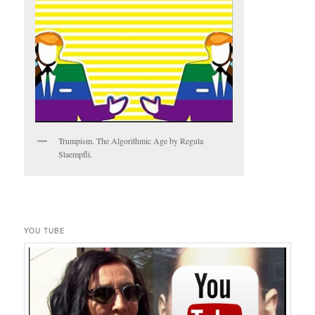
Trumpism. The Algorithmic Age by Regula
Staempfli.
YOU TUBE