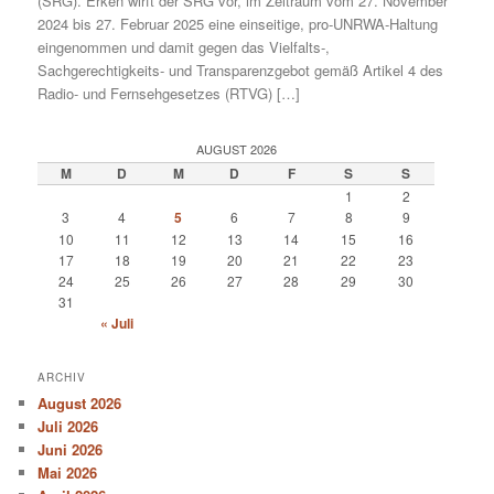
(SRG). Erken wirft der SRG vor, im Zeitraum vom 27. November
2024 bis 27. Februar 2025 eine einseitige, pro-UNRWA-Haltung
eingenommen und damit gegen das Vielfalts-,
Sachgerechtigkeits- und Transparenzgebot gemäß Artikel 4 des
Radio- und Fernsehgesetzes (RTVG) […]
AUGUST 2026
M
D
M
D
F
S
S
1
2
3
4
5
6
7
8
9
10
11
12
13
14
15
16
17
18
19
20
21
22
23
24
25
26
27
28
29
30
31
« Juli
ARCHIV
August 2026
Juli 2026
Juni 2026
Mai 2026