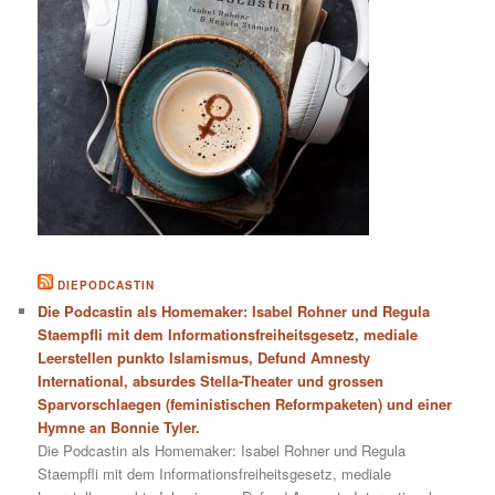
DIEPODCASTIN
Die Podcastin als Homemaker: Isabel Rohner und Regula
Staempfli mit dem Informationsfreiheitsgesetz, mediale
Leerstellen punkto Islamismus, Defund Amnesty
International, absurdes Stella-Theater und grossen
Sparvorschlaegen (feministischen Reformpaketen) und einer
Hymne an Bonnie Tyler.
Die Podcastin als Homemaker: Isabel Rohner und Regula
Staempfli mit dem Informationsfreiheitsgesetz, mediale