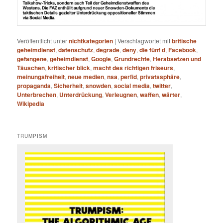
Veröffentlicht unter
nichtkategorien
|
Verschlagwortet mit
britische
geheimdienst
,
datenschutz
,
degrade
,
deny
,
die fünf d
,
Facebook
,
gefangene
,
geheimdienst
,
Google
,
Grundrechte
,
Herabsetzen und
Täuschen
,
kritischer blick
,
macht des richtigen friseurs
,
meinungsfreiheit
,
neue medien
,
nsa
,
perfid
,
privatssphäre
,
propaganda
,
Sicherheit
,
snowden
,
social media
,
twitter
,
Unterbrechen
,
Unterdrückung
,
Verleugnen
,
waffen
,
wärter
,
Wikipedia
TRUMPISM