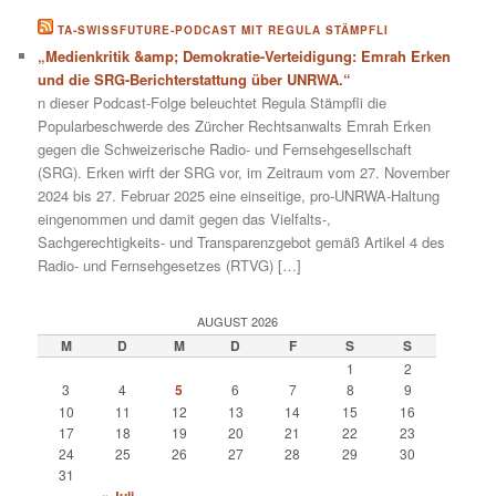
TA-SWISSFUTURE-PODCAST MIT REGULA STÄMPFLI
„Medienkritik &amp; Demokratie-Verteidigung: Emrah Erken
und die SRG-Berichterstattung über UNRWA.“
n dieser Podcast-Folge beleuchtet Regula Stämpfli die
Popularbeschwerde des Zürcher Rechtsanwalts Emrah Erken
gegen die Schweizerische Radio- und Fernsehgesellschaft
(SRG). Erken wirft der SRG vor, im Zeitraum vom 27. November
2024 bis 27. Februar 2025 eine einseitige, pro-UNRWA-Haltung
eingenommen und damit gegen das Vielfalts-,
Sachgerechtigkeits- und Transparenzgebot gemäß Artikel 4 des
Radio- und Fernsehgesetzes (RTVG) […]
AUGUST 2026
M
D
M
D
F
S
S
1
2
3
4
5
6
7
8
9
10
11
12
13
14
15
16
17
18
19
20
21
22
23
24
25
26
27
28
29
30
31
« Juli