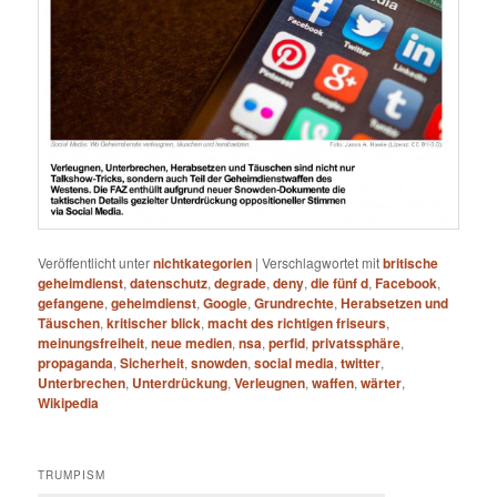
Veröffentlicht unter
nichtkategorien
|
Verschlagwortet mit
britische
geheimdienst
,
datenschutz
,
degrade
,
deny
,
die fünf d
,
Facebook
,
gefangene
,
geheimdienst
,
Google
,
Grundrechte
,
Herabsetzen und
Täuschen
,
kritischer blick
,
macht des richtigen friseurs
,
meinungsfreiheit
,
neue medien
,
nsa
,
perfid
,
privatssphäre
,
propaganda
,
Sicherheit
,
snowden
,
social media
,
twitter
,
Unterbrechen
,
Unterdrückung
,
Verleugnen
,
waffen
,
wärter
,
Wikipedia
TRUMPISM