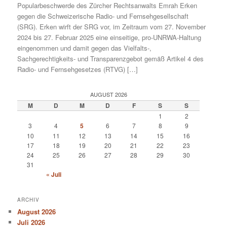
Popularbeschwerde des Zürcher Rechtsanwalts Emrah Erken
gegen die Schweizerische Radio- und Fernsehgesellschaft
(SRG). Erken wirft der SRG vor, im Zeitraum vom 27. November
2024 bis 27. Februar 2025 eine einseitige, pro-UNRWA-Haltung
eingenommen und damit gegen das Vielfalts-,
Sachgerechtigkeits- und Transparenzgebot gemäß Artikel 4 des
Radio- und Fernsehgesetzes (RTVG) […]
AUGUST 2026
M
D
M
D
F
S
S
1
2
3
4
5
6
7
8
9
10
11
12
13
14
15
16
17
18
19
20
21
22
23
24
25
26
27
28
29
30
31
« Juli
ARCHIV
August 2026
Juli 2026