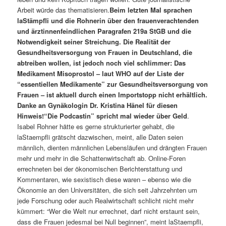
Arbeit würde das thematisieren.
Beim letzten Mal sprachen
laStämpfli und die Rohnerin über den frauenverachtenden
und ärztinnenfeindlichen Paragrafen 219a StGB und die
Notwendigkeit seiner Streichung. Die Realität der
Gesundheitsversorgung von Frauen in Deutschland, die
abtreiben wollen, ist jedoch noch viel schlimmer: Das
Medikament Misoprostol – laut WHO auf der Liste der
“essentiellen Medikamente” zur Gesundheitsversorgung von
Frauen – ist aktuell durch einen Importstopp nicht erhältlich.
Danke an Gynäkologin Dr. Kristina Hänel für diesen
Hinweis!
“Die Podcastin” spricht mal wieder über Geld
.
Isabel Rohner hätte es gerne strukturierter gehabt, die
laStaempfli grätscht dazwischen, meint, alle Daten seien
männlich, dienten männlichen Lebensläufen und drängten Frauen
mehr und mehr in die Schattenwirtschaft ab. Online-Foren
errechneten bei der ökonomischen Berichterstattung und
Kommentaren, wie sexistisch diese waren – ebenso wie die
Ökonomie an den Universitäten, die sich seit Jahrzehnten um
jede Forschung oder auch Realwirtschaft schlicht nicht mehr
kümmert: “Wer die Welt nur errechnet, darf nicht erstaunt sein,
dass die Frauen jedesmal bei Null beginnen”, meint laStaempfli,