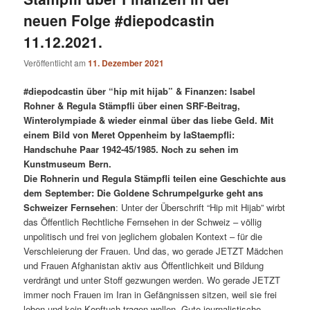
neuen Folge #diepodcastin
11.12.2021.
Veröffentlicht am
11. Dezember 2021
#diepodcastin über “hip mit hijab” & Finanzen: Isabel
Rohner & Regula Stämpfli über einen SRF-Beitrag,
Winterolympiade & wieder einmal über das liebe Geld. Mit
einem Bild von Meret Oppenheim by laStaempfli:
Handschuhe Paar 1942-45/1985. Noch zu sehen im
Kunstmuseum Bern.
Die Rohnerin und Regula Stämpfli teilen eine Geschichte aus
dem September: Die Goldene Schrumpelgurke geht ans
Schweizer Fernsehen
: Unter der Überschrift “Hip mit Hijab” wirbt
das Öffentlich Rechtliche Fernsehen in der Schweiz – völlig
unpolitisch und frei von jeglichem globalen Kontext – für die
Verschleierung der Frauen. Und das, wo gerade JETZT Mädchen
und Frauen Afghanistan aktiv aus Öffentlichkeit und Bildung
verdrängt und unter Stoff gezwungen werden. Wo gerade JETZT
immer noch Frauen im Iran in Gefängnissen sitzen, weil sie frei
leben und kein Kopftuch tragen wollen. Gute journalistische