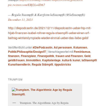
pic.twitter.com/EBf2LodDA7
— Regula Staempfli & Kurzform laStaempfli (@laStaempfli)
December 11, 2021
http://diepodcastin.de/2021/12/11/diepodcastin-ueber-hip-mit-
hijab-finanzen-isabel-rohner-regula-staempfli-ueber-einen-srf-
beitrag-winterolympiade-wieder-einmal-ueber-das-liebe-geld/
Veröffentlicht unter
#DiePodcastin
,
Ad personam
,
Kolumnen
,
Politik/Philosophie/Design/IT
|
Verschlagwortet mit
Feminismus
,
finanzen
,
Finanzplatz
,
Finanzpolitik
,
frauen und Finanzen
,
Geld
,
geld&frauen
,
Immobilien
,
Kapitalanlage
,
kultur& kunst
,
laStaempfli
Kunsthaendlerin
,
Regula Stämpfli
,
tipps&tricks
TRUMPISM
Trumpism. The Algorithmic Age by Regula