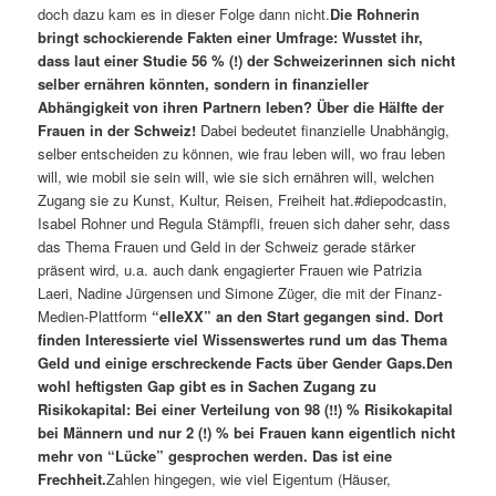
doch dazu kam es in dieser Folge dann nicht.
Die Rohnerin
bringt schockierende Fakten einer Umfrage: Wusstet ihr,
dass laut einer Studie 56 % (!) der Schweizerinnen sich nicht
selber ernähren könnten, sondern in finanzieller
Abhängigkeit von ihren Partnern leben? Über die Hälfte der
Frauen in der Schweiz!
Dabei bedeutet finanzielle Unabhängig,
selber entscheiden zu können, wie frau leben will, wo frau leben
will, wie mobil sie sein will, wie sie sich ernähren will, welchen
Zugang sie zu Kunst, Kultur, Reisen, Freiheit hat.#diepodcastin,
Isabel Rohner und Regula Stämpfli, freuen sich daher sehr, dass
das Thema Frauen und Geld in der Schweiz gerade stärker
präsent wird, u.a. auch dank engagierter Frauen wie Patrizia
Laeri, Nadine Jürgensen und Simone Züger, die mit der Finanz-
Medien-Plattform
“elleXX” an den Start gegangen sind. Dort
finden Interessierte viel Wissenswertes rund um das Thema
Geld und einige erschreckende Facts über Gender Gaps.
Den
wohl heftigsten Gap gibt es in Sachen Zugang zu
Risikokapital: Bei einer Verteilung von 98 (!!) % Risikokapital
bei Männern und nur 2 (!) % bei Frauen kann eigentlich nicht
mehr von “Lücke” gesprochen werden. Das ist eine
Frechheit.
Zahlen hingegen, wie viel Eigentum (Häuser,