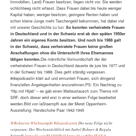
Immobilien, Land) Frauen besitzen, liegen nicht vor. Sie werden
schlichtweg nicht erfasst. Dass Frauen dabei bis heute weniger
Kapital haben, weniger besitzen, geringere Renten haben und
schon kleine Jungs mehr Taschengeld bekommen, hat dabei viel
mit unserer Geschichte zu tun:
So konnten verheiratete Frauen
in Deutschland und in der Schweiz erst ab den späten 1950er
Jahren ein eigenes Konto besitzen. Und noch bis 1988 galt
in der Schweiz, dass verheiratete Frauen keine großen
Anschaffungen ohne die Unterschrift ihres Ehemannes
tätigen konnten.
Die männliche Vormundschaft der der
verheirateten Frauen in Deutschland dauerte de jure bis 1977 und
in der Schweiz bis 1988. Dies geht ständig vergessen.
#diepodcastin klärt auf und ermuntert Frauen, sich dringend
finanziellen Angelegenheiten anzunehmen.PS: Ein Nachtrag zu
“Hip mit Hijab” – es gab einen Mailaustausch zum Thema mit
SRF, doch dieser wird erst in einer weiteren Folge bearbeitet
werden.Bild von laStaempfli aus der Meret Oppenheim-
Ausstellung: Handschuhe Paar 1942-1945
@Rohnerin
@laStaempfli
#diepodcastin
Die neue Folge nicht
verpassen: Der Wochenrückblick mit Isabel Rohner & Regula
Stämpfli
https://t.co/uRLf39SHuO
https://t.co/6FjpJEAYcb