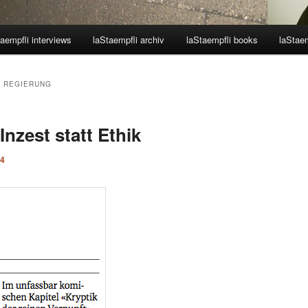
aempfli interviews
laStaempfli archiv
laStaempfli books
laStaem
 REGIERUNG
Inzest statt Ethik
14