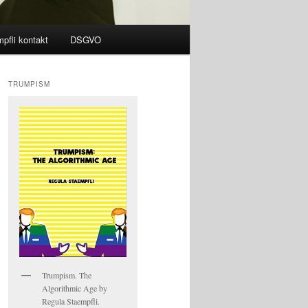
pfli kontakt
DSGVO
TRUMPISM
Trumpism. The
Algorithmic Age by
Regula Staempfli.