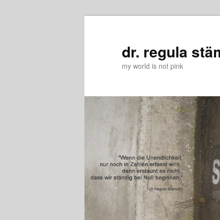
Zum
Zum
primären
sekundären
Inhalt
Inhalt
dr. regula stä
springen
springen
my world is not pink