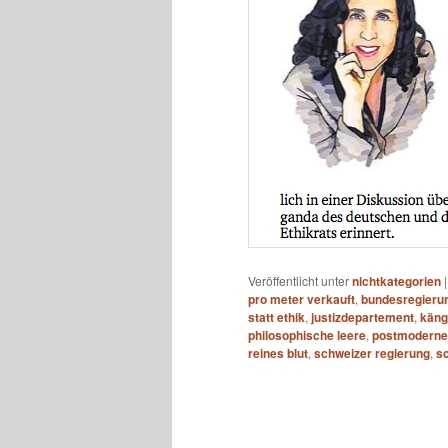
Veröffentlicht unter
nichtkategorien
pro meter verkauft
,
bundesregieru
statt ethik
,
justizdepartement
,
käng
philosophische leere
,
postmoderne 
reines blut
,
schweizer regierung
,
s