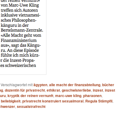
|
Verschlagwortet mit
ägypten
,
alle macht der finanzabteilung
,
bücher
ng
,
dozentin für privatrecht
,
ethikrat
,
geschwisterliebe
,
inzest
,
inzest
uru
,
kryptik der reinen vernunft
,
marc-uwe kling
,
pharaonen
,
beliebigkeit
,
privatrecht konstruiert sexualmoral
,
Regula Stämpfli
,
chwenzer
,
sexualstrafrecht