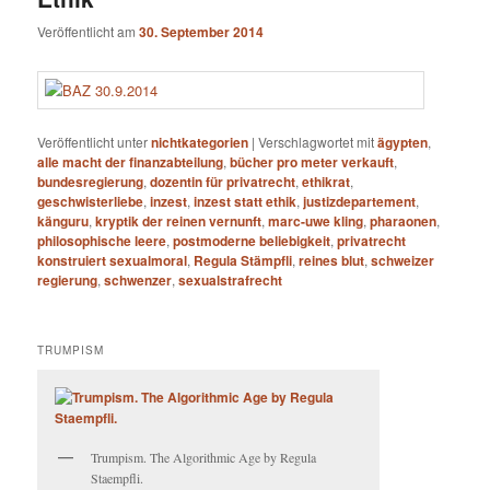
Veröffentlicht am
30. September 2014
Veröffentlicht unter
nichtkategorien
|
Verschlagwortet mit
ägypten
,
alle macht der finanzabteilung
,
bücher pro meter verkauft
,
bundesregierung
,
dozentin für privatrecht
,
ethikrat
,
geschwisterliebe
,
inzest
,
inzest statt ethik
,
justizdepartement
,
känguru
,
kryptik der reinen vernunft
,
marc-uwe kling
,
pharaonen
,
philosophische leere
,
postmoderne beliebigkeit
,
privatrecht
konstruiert sexualmoral
,
Regula Stämpfli
,
reines blut
,
schweizer
regierung
,
schwenzer
,
sexualstrafrecht
TRUMPISM
Trumpism. The Algorithmic Age by Regula
Staempfli.