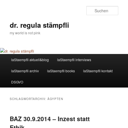
Zum
Zum
primären
sekundären
Such
Inhalt
Inhalt
springen
springen
dr. regula stämpfli
my world is not pink
Hauptmenü
laStaempfli aktuell&blog
laStaempfli interviews
laStaempfli archiv
laStaempfli books
laStaempfli kontakt
DSGVO
SCHLAGWORTARCHIV:
ÄGYPTEN
BAZ 30.9.2014 – Inzest statt
Ethik