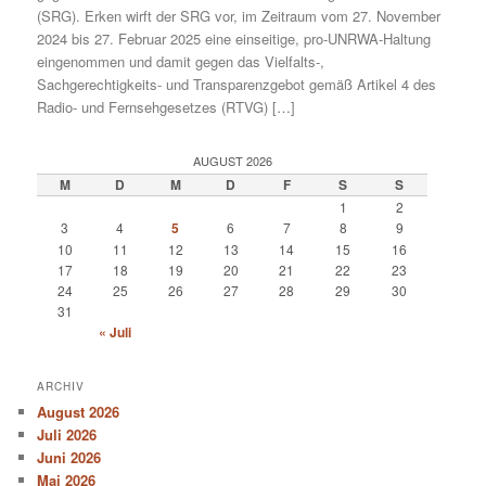
(SRG). Erken wirft der SRG vor, im Zeitraum vom 27. November
2024 bis 27. Februar 2025 eine einseitige, pro-UNRWA-Haltung
eingenommen und damit gegen das Vielfalts-,
Sachgerechtigkeits- und Transparenzgebot gemäß Artikel 4 des
Radio- und Fernsehgesetzes (RTVG) […]
AUGUST 2026
M
D
M
D
F
S
S
1
2
3
4
5
6
7
8
9
10
11
12
13
14
15
16
17
18
19
20
21
22
23
24
25
26
27
28
29
30
31
« Juli
ARCHIV
August 2026
Juli 2026
Juni 2026
Mai 2026