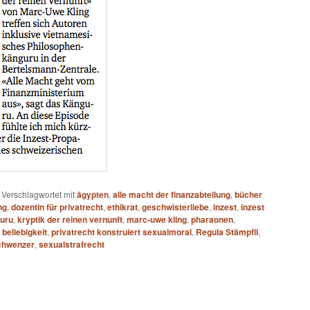
|
Verschlagwortet mit
ägypten
,
alle macht der finanzabteilung
,
bücher
ng
,
dozentin für privatrecht
,
ethikrat
,
geschwisterliebe
,
inzest
,
inzest
uru
,
kryptik der reinen vernunft
,
marc-uwe kling
,
pharaonen
,
beliebigkeit
,
privatrecht konstruiert sexualmoral
,
Regula Stämpfli
,
chwenzer
,
sexualstrafrecht