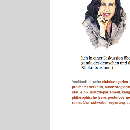
Veröffentlicht unter
nichtkategorien
pro meter verkauft
,
bundesregieru
statt ethik
,
justizdepartement
,
käng
philosophische leere
,
postmoderne 
reines blut
,
schweizer regierung
,
s