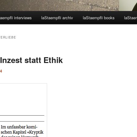
aempfli interviews
laStaempfli archiv
laStaempfli books
laStaem
TERLIEBE
Inzest statt Ethik
14