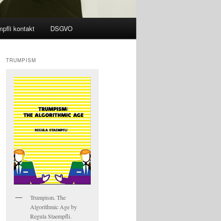
pfli kontakt
DSGVO
TRUMPISM
Trumpism. The
Algorithmic Age by
Regula Staempfli.