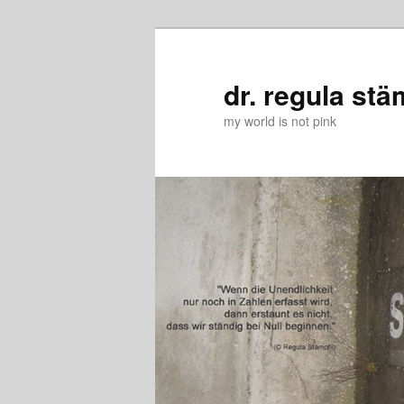
Zum
Zum
primären
sekundären
Inhalt
Inhalt
dr. regula stä
springen
springen
my world is not pink