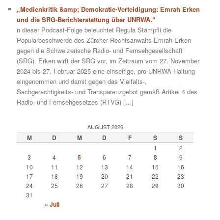
„Medienkritik &amp; Demokratie-Verteidigung: Emrah Erken
und die SRG-Berichterstattung über UNRWA.“
n dieser Podcast-Folge beleuchtet Regula Stämpfli die
Popularbeschwerde des Zürcher Rechtsanwalts Emrah Erken
gegen die Schweizerische Radio- und Fernsehgesellschaft
(SRG). Erken wirft der SRG vor, im Zeitraum vom 27. November
2024 bis 27. Februar 2025 eine einseitige, pro-UNRWA-Haltung
eingenommen und damit gegen das Vielfalts-,
Sachgerechtigkeits- und Transparenzgebot gemäß Artikel 4 des
Radio- und Fernsehgesetzes (RTVG) […]
AUGUST 2026
M
D
M
D
F
S
S
1
2
3
4
5
6
7
8
9
10
11
12
13
14
15
16
17
18
19
20
21
22
23
24
25
26
27
28
29
30
31
« Juli