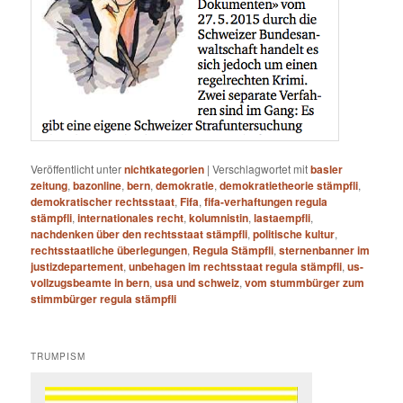
Veröffentlicht unter
nichtkategorien
|
Verschlagwortet mit
basler
zeitung
,
bazonline
,
bern
,
demokratie
,
demokratietheorie stämpfli
,
demokratischer rechtsstaat
,
Fifa
,
fifa-verhaftungen regula
stämpfli
,
internationales recht
,
kolumnistin
,
lastaempfli
,
nachdenken über den rechtsstaat stämpfli
,
politische kultur
,
rechtsstaatliche überlegungen
,
Regula Stämpfli
,
sternenbanner im
justizdepartement
,
unbehagen im rechtsstaat regula stämpfli
,
us-
vollzugsbeamte in bern
,
usa und schweiz
,
vom stummbürger zum
stimmbürger regula stämpfli
TRUMPISM