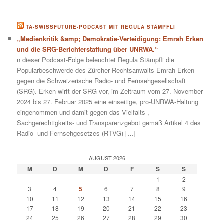
TA-SWISSFUTURE-PODCAST MIT REGULA STÄMPFLI
„Medienkritik &amp; Demokratie-Verteidigung: Emrah Erken
und die SRG-Berichterstattung über UNRWA.“
n dieser Podcast-Folge beleuchtet Regula Stämpfli die
Popularbeschwerde des Zürcher Rechtsanwalts Emrah Erken
gegen die Schweizerische Radio- und Fernsehgesellschaft
(SRG). Erken wirft der SRG vor, im Zeitraum vom 27. November
2024 bis 27. Februar 2025 eine einseitige, pro-UNRWA-Haltung
eingenommen und damit gegen das Vielfalts-,
Sachgerechtigkeits- und Transparenzgebot gemäß Artikel 4 des
Radio- und Fernsehgesetzes (RTVG) […]
AUGUST 2026
M
D
M
D
F
S
S
1
2
3
4
5
6
7
8
9
10
11
12
13
14
15
16
17
18
19
20
21
22
23
24
25
26
27
28
29
30