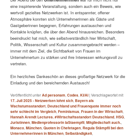
eine inspirierende Veranstaltung, sondern auch ein Beweis, wie
wertvoll gezieltes Netzwerken ist. In entspannter, offener
Atmosphäre konnten sich Unternehmerinnen als Gäste und
Gastgeberinnen begegnen, Erfahrungen austauschen und
Kontakte knüpfen, die über den Abend hinausreichen. Besonders
beeindruckt hat mich, wie selbstverständlich hier Wirtschaft,
Politik, Wissenschaft und Kultur zusammengebracht werden –
immer mit dem Ziel, die Sichtbarkeit von Frauen im
Unternehmertum zu stärken und ihre Interessen wirkungsvoll zu
vertreten.
Ein herzliches Dankeschön an dieses großartige Netzwerk für die
Einladung und den bereichernden Austausch!
Veröffentlicht unter
Ad personam
,
Codes
,
KI/AI
|
Verschlagwortet mit
17. Juli 2025 - Netzwerken lohnt sich
,
Bayern als
Wachstumsstandort
,
Deutschland und Frauenquote immer noch
sehr schlecht im Vergleich
,
Feminismus
,
Frauen in der Wirtschaft
,
Hannah Arendt Lectures. #Wirtschaftsstandort Deutschland
,
HSG
,
Juristinnen
,
Medienprofessorin laStaempfli
,
Mitgliedschaft auch.
,
Monaco
,
München
,
Quoten in Chefetagen
,
Regula Stämpfli bei den
Unternehmerinnen in München
,
Selbständigkeit
,