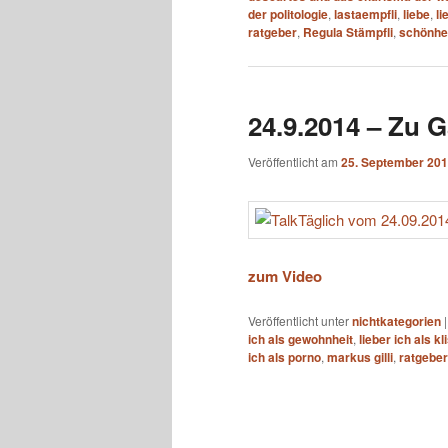
der politologie
,
lastaempfli
,
liebe
,
li
ratgeber
,
Regula Stämpfli
,
schönhe
24.9.2014 – Zu G
Veröffentlicht am
25. September 20
zum Video
Veröffentlicht unter
nichtkategorien
ich als gewohnheit
,
lieber ich als k
ich als porno
,
markus gilli
,
ratgeber