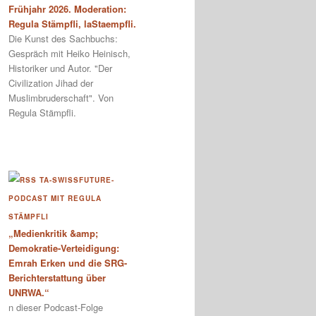
Frühjahr 2026. Moderation:
Regula Stämpfli, laStaempfli.
Die Kunst des Sachbuchs:
Gespräch mit Heiko Heinisch,
Historiker und Autor. "Der
Civilization Jihad der
Muslimbruderschaft". Von
Regula Stämpfli.
TA-SWISSFUTURE-
PODCAST MIT REGULA
STÄMPFLI
„Medienkritik &amp;
Demokratie-Verteidigung:
Emrah Erken und die SRG-
Berichterstattung über
UNRWA.“
n dieser Podcast-Folge