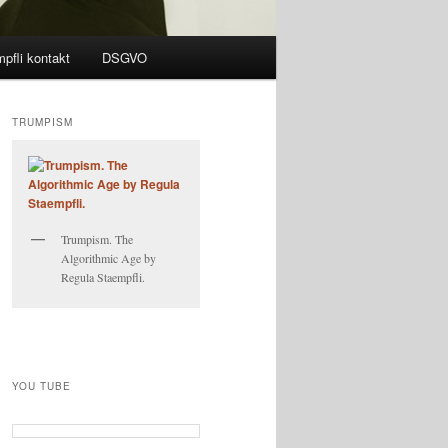
pfli kontakt
DSGVO
TRUMPISM
Trumpism. The
Algorithmic Age by
Regula Staempfli.
YOU TUBE