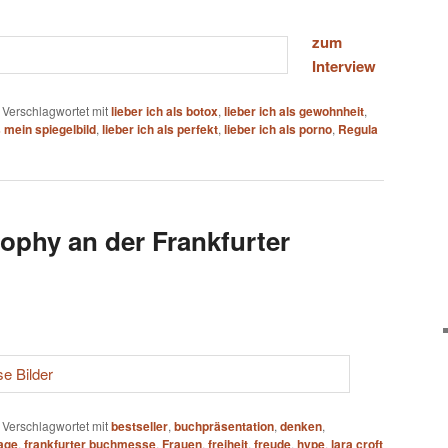
zum
Interview
|
Verschlagwortet mit
lieber ich als botox
,
lieber ich als gewohnheit
,
s mein spiegelbild
,
lieber ich als perfekt
,
lieber ich als porno
,
Regula
ophy an der Frankfurter
|
Verschlagwortet mit
bestseller
,
buchpräsentation
,
denken
,
age
,
frankfurter buchmesse
,
Frauen
,
freiheit
,
freude
,
hype
,
lara croft