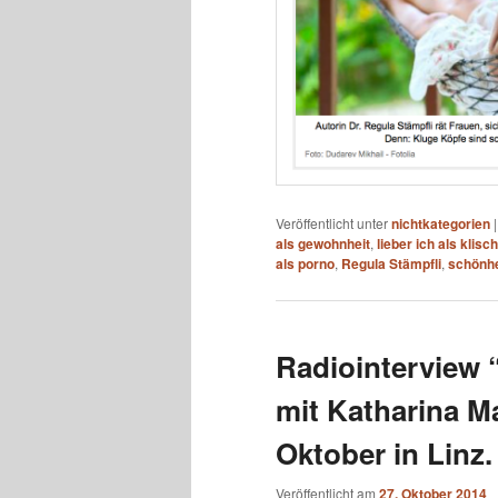
Veröffentlicht unter
nichtkategorien
als gewohnheit
,
lieber ich als klisc
als porno
,
Regula Stämpfli
,
schönhe
Radiointerview “
mit Katharina M
Oktober in Linz.
Veröffentlicht am
27. Oktober 2014