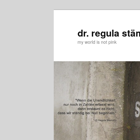
Zum
Zum
primären
sekundären
Inhalt
Inhalt
dr. regula stä
springen
springen
my world is not pink