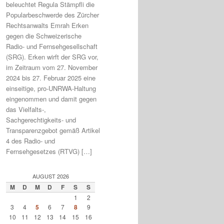
beleuchtet Regula Stämpfli die
Popularbeschwerde des Zürcher
Rechtsanwalts Emrah Erken
gegen die Schweizerische
Radio- und Fernsehgesellschaft
(SRG). Erken wirft der SRG vor,
im Zeitraum vom 27. November
2024 bis 27. Februar 2025 eine
einseitige, pro-UNRWA-Haltung
eingenommen und damit gegen
das Vielfalts-,
Sachgerechtigkeits- und
Transparenzgebot gemäß Artikel
4 des Radio- und
Fernsehgesetzes (RTVG) […]
AUGUST 2026
M
D
M
D
F
S
S
1
2
3
4
5
6
7
8
9
10
11
12
13
14
15
16