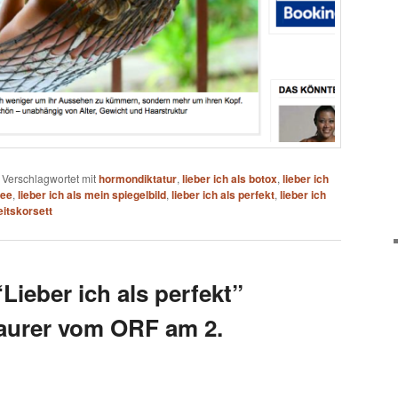
|
Verschlagwortet mit
hormondiktatur
,
lieber ich als botox
,
lieber ich
hee
,
lieber ich als mein spiegelbild
,
lieber ich als perfekt
,
lieber ich
itskorsett
Lieber ich als perfekt”
aurer vom ORF am 2.