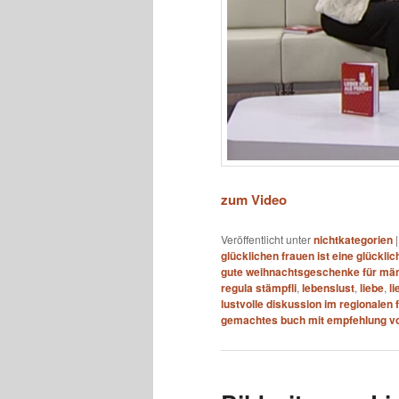
zum Video
Veröffentlicht unter
nichtkategorien
glücklichen frauen ist eine glücklic
gute weihnachtsgeschenke für mä
regula stämpfli
,
lebenslust
,
liebe
,
l
lustvolle diskussion im regionalen
gemachtes buch mit empfehlung vo