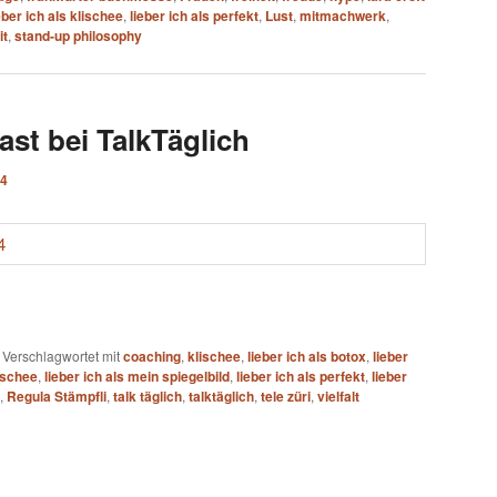
eber ich als klischee
,
lieber ich als perfekt
,
Lust
,
mitmachwerk
,
it
,
stand-up philosophy
ast bei TalkTäglich
14
|
Verschlagwortet mit
coaching
,
klischee
,
lieber ich als botox
,
lieber
lischee
,
lieber ich als mein spiegelbild
,
lieber ich als perfekt
,
lieber
,
Regula Stämpfli
,
talk täglich
,
talktäglich
,
tele züri
,
vielfalt