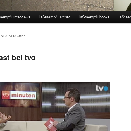
aempfli interviews
laStaempfli archiv
laStaempfli books
laStaem
H ALS KLISCHEE
ast bei tvo