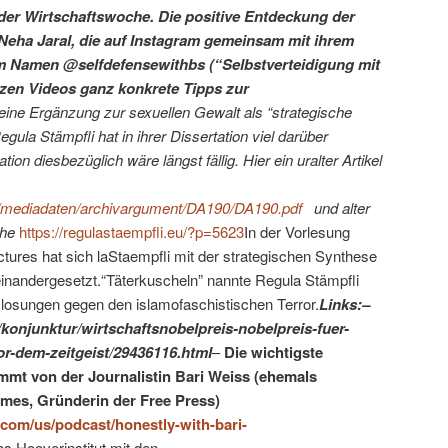
er Wirtschaftswoche. Die positive Entdeckung der
 Neha Jaral, die auf Instagram gemeinsam mit ihrem
em Namen @selfdefensewithbs (“Selbstverteidigung mit
zen Videos ganz konkrete Tipps zur
 eine Ergänzung zur sexuellen Gewalt als “strategische
ula Stämpfli hat in ihrer Dissertation viel darüber
ion diesbezüglich wäre längst fällig. Hier ein uralter Artikel
de/mediadaten/archivargument/DA190/DA190.pdf
und alter
ehe
https://regulastaempfli.eu/?p=5623
In der Vorlesung
ures hat sich laStaempfli mit der strategischen Synthese
inandergesetzt.“Täterkuscheln” nannte Regula Stämpfli
losungen gegen den islamofaschistischen Terror.
Links:–
konjunktur/wirtschaftsnobelpreis-nobelpreis-fuer-
or-dem-zeitgeist/29436116.html
–
Die wichtigste
mmt von der Journalistin Bari Weiss (ehemals
mes, Gründerin der Free Press)
.com/us/podcast/honestly-with-bari-
s Hooverinstitut mit den –