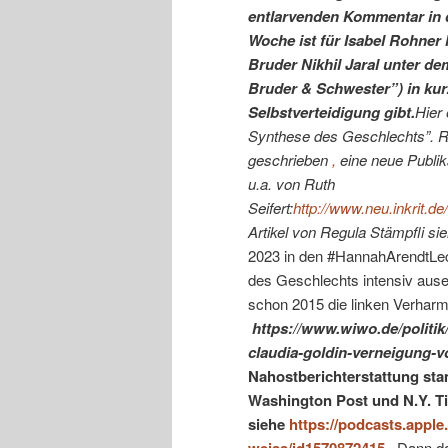
entlarvenden Kommentar in d
Woche ist für Isabel Rohner
Bruder Nikhil Jaral unter d
Bruder & Schwester”) in kur
Selbstverteidigung gibt.
Hier
Synthese des Geschlechts”. Reg
geschrieben
,
eine neue Publikat
u.a. von Ruth
Seifert:
http://www.neu.inkrit.
Artikel von Regula Stämpfli si
2023 in den #HannahArendtLect
des Geschlechts intensiv ause
schon 2015 die linken Verharm
https://www.wiwo.de/politik/
claudia-goldin-verneigung-v
Nahostberichterstattung sta
Washington Post und N.Y. Ti
siehe
https://podcasts.apple
weiss/id1570872415
– Dann da