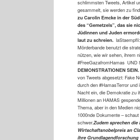
schlimmsten Tweets, Artikel u
gesammelt, sie werden zu find
zu Carolin Emcke in der Süd
des “Gemetzels”, das sie ni
Jüdinnen und Juden ermordet
laut zu schreien.
laStaempfli
Mörderbande benutzt die strat
nützen, wie wir sehen, ihrem ni
#FreeGazafromHamas UND 
DEMONSTRATIONEN SEIN
von Tweets abgesetzt: Fake N
durch den #HamasTerror und ih
Nacht ein, die Demokratie zu
Millionen an HAMAS gespendet?
Thema, aber in den Medien ni
1000nde Dokumente – schaut ein
schwer.
Zudem sprechen die 
Wirtschaftsnobelpreis an Cla
ihre Grundlagendforschung 