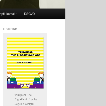
pfli kontakt
DSGVO
TRUMPISM
Trumpism. The
Algorithmic Age by
Regula Staempfli.