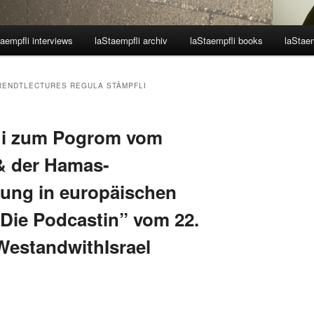
aempfli interviews
laStaempfli archiv
laStaempfli books
laStaem
ENDTLECTURES REGULA STÄMPFLI
li zum Pogrom vom
& der Hamas-
zung in europäischen
Die Podcastin” vom 22.
WestandwithIsrael