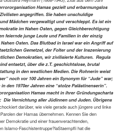
Terrororganisation Hamas gezielt und erbarmungslos
 Zivilisten angegriffen. Sie haben unschuldige
nd Mädchen vergewaltigt und verschleppt. Es ist ein
emokratie im Nahen Osten, gegen Gleichberechtigung
n feiernde junge Leute und Familien in der einzig
Nahen Osten. Das Blutbad in Israel war ein Angriff auf
ntsetzlichen Gemetzel, der Folter und der Inszenierung
tlichen Demokratien, wir zivilisierte Kulturen. Regula
nd entsetzt, über die z.T. geschichtslose, brutal
tattung in den westlichen Medien. Die Rohnerin weist
nser” noch vor 100 Jahren ein Synonym für “Jude” war;
in den 1970er Jahren eine “stolze Palästinenserin”.
rororganisation Hamas macht in ihrer Gründungscharta
ist: Die Vernichtung aller Jüdinnen und Juden. Übrigens
schockiert darüber, wie viele gerade auch jüngere und linke
 Parolen der Hamas übernehmen. Kennen Sie den
ner Demokratie und einer frauenverachtenden,
n Islamo-Faschistentruppe?laStaempfli hat die