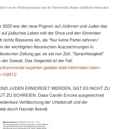
Den von der Blutorganisation und der Terrorbande Hamas entführten Menschen
ober 2023 war der neue Pogrom auf Jüdinnen und Juden das
 auf jüdisches Leben seit der Shoa und den führenden
llt nichts Besseres ein, als “Nur keine Partei nehmen.”
in der wichtigsten literarischen Auszeichnungen in
eutschen Zeitung gar, es sei nun Zeit, “Sprachlosigkeit”
der Gewalt. Das Gegenteil ist der Fall:
ws/kommentar-experten-gelaber-statt-information-beim-
n-102812/
UND JUDEN ERMORDET WERDEN, GILT ES NICHT ZU
ZU SCHREIEN. Dass Carolin Emcke ausgerechnet
 bodenlose Verfälschung der Urteilskraft und der
atie durch Hannah Arendt.