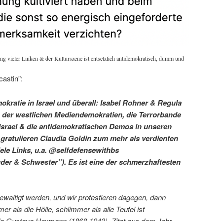
ng vieler Linken & der Kulturszene ist entsetzlich antidemokratisch, dumm und
castin”:
okratie in Israel und überall: Isabel Rohner & Regula
 der westlichen Mediendemokratien, die Terrorbande
Israel & die antidemokratischen Demos in unseren
 gratulieren Claudia Goldin zum mehr als verdienten
ele Links, u.a. @selfdefensewithbs
uder & Schwester”). Es ist eine der schmerzhaftesten
ewaltigt werden, und wir protestieren dagegen, dann
r als die Hölle, schlimmer als alle Teufel ist
ida Gustava Heymann (1868-1943), Zitat aus dem Jahr