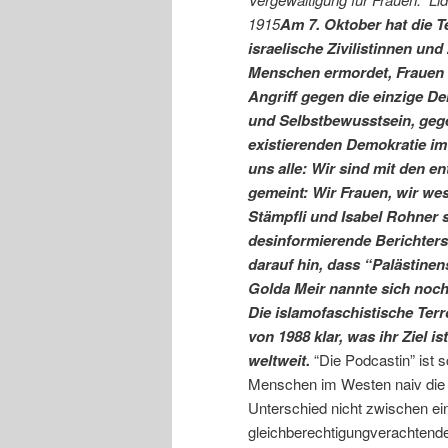
1915
Am 7. Oktober hat die 
israelische Zivilistinnen und
Menschen ermordet, Frauen u
Angriff gegen die einzige D
und Selbstbewusstsein, gege
existierenden Demokratie im 
uns alle: Wir sind mit den e
gemeint: Wir Frauen, wir wes
Stämpfli und Isabel Rohner si
desinformierende Berichters
darauf hin, dass “Palästine
Golda Meir nannte sich noch 
Die islamofaschistische Ter
von 1988 klar, was ihr Ziel 
weltweit.
“Die Podcastin” ist 
Menschen im Westen naiv die
Unterschied nicht zwischen ei
gleichberechtigungverachtende