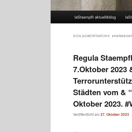
Hauptmenü
laStaempfli aktuell&blog
laSt
SCHLAGWORTARCHIV:
#HANNAHAR
Regula Staempf
7.Oktober 2023 
Terrorunterstüt
Städten vom & “
Oktober 2023. #
Veröffentlicht am
27. Oktober 2023