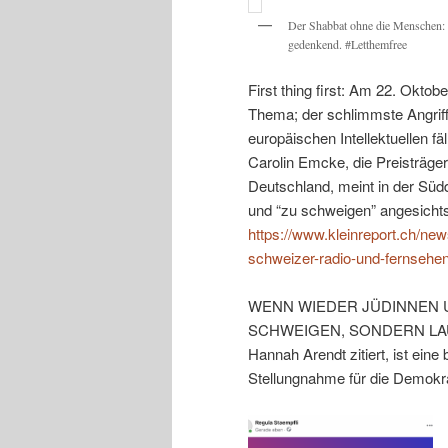
Der Shabbat ohne die Menschen: 
gedenkend. #Letthemfree
First thing first: Am 22. Okt
Thema; der schlimmste Angriff
europäischen Intellektuellen fä
Carolin Emcke, die Preisträger
Deutschland, meint in der Südd
und “zu schweigen” angesichts 
https://www.kleinreport.ch/ne
schweizer-radio-und-fernsehe
WENN WIEDER JÜDINNEN 
SCHWEIGEN, SONDERN LAUT 
Hannah Arendt zitiert, ist eine
Stellungnahme für die Demokr