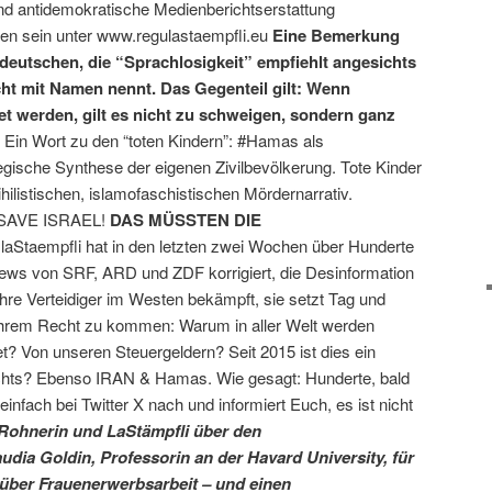
nd antidemokratische Medienberichtserstattung
en sein unter www.regulastaempfli.eu
Eine Bemerkung
deutschen, die “Sprachlosigkeit” empfiehlt angesichts
cht mit Namen nennt. Das Gegenteil gilt: Wenn
 werden, gilt es nicht zu schweigen, sondern ganz
: Ein Wort zu den “toten Kindern”: #Hamas als
egische Synthese der eigenen Zivilbevölkerung. Tote Kinder
hilistischen, islamofaschistischen Mördernarrativ.
SAVE ISRAEL!
DAS MÜSSTEN DIE
.
laStaempfli hat in den letzten zwei Wochen über Hunderte
ews von SRF, ARD und ZDF korrigiert, die Desinformation
re Verteidiger im Westen bekämpft, sie setzt Tag und
 ihrem Recht zu kommen: Warum in aller Welt werden
 Von unseren Steuergeldern? Seit 2015 ist dies ein
chts? Ebenso IRAN & Hamas. Wie gesagt: Hunderte, bald
fach bei Twitter X nach und informiert Euch, es ist nicht
Rohnerin und LaStämpfli über den
udia Goldin, Professorin an der Havard University, für
über Frauenerwerbsarbeit – und einen