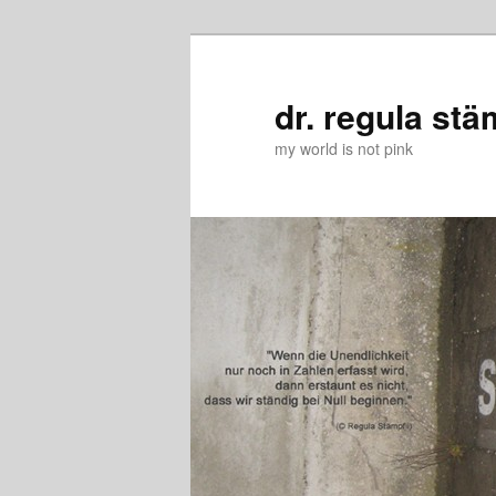
Zum
Zum
primären
sekundären
Inhalt
Inhalt
dr. regula stä
springen
springen
my world is not pink