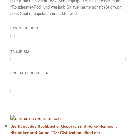
über Frauen im Sport, FAZ Schrumpelgurke, blinde Flecken bei
"Ronzheimer-Pod" und weshalb Sklavenmutterschaft (Stichwort
Jens Spahn) populaer vermarktet wird.
DAS NEUE BUCH
TRUMPISM
SCHLAGENDE ZEILEN
ARTISAPIECEOFCAKE
Die Kunst des Sachbuchs: Gespräch mit Heiko Heinisch,
Historiker und Autor. "Der Civilization Jihad der