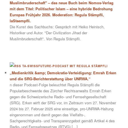
Muslimbruderschaft" – das neue Buch beim Nomos-Verlag
mit dem Titel: Politischer Islam – eine hybride Bedrohung
Europas Frühjahr 2026. Moderation: Regula Stämpfli,
laStaempfli.
Die Kunst des Sachbuchs: Gespräch mit Heiko Heinisch,
Historiker und Autor. "Der Civilization Jihad der
Muslimbruderschaft". Von Regula Stämpfli.
TA-SWISSFUTURE-PODCAST MIT REGULA STÄMPFLI
„Medienkritik &amp; Demokratie-Verteidigung: Emrah Erken
und die SRG-Berichterstattung über UNRWA.“
n dieser Podcast-Folge beleuchtet Regula Stämpfli die
Popularbeschwerde des Zürcher Rechtsanwalts Emrah Erken
gegen die Schweizerische Radio- und Fernsehgesellschaft
(SRG). Erken wirft der SRG vor, im Zeitraum vom 27. November
2024 bis 27. Februar 2025 eine einseitige, pro-UNRWA-Haltung
eingenommen und damit gegen das Vielfalts-,
Sachgerechtigkeits- und Transparenzgebot gemäß Artikel 4 des
Radio- und Fernsehgesetzes (RTVG) […]