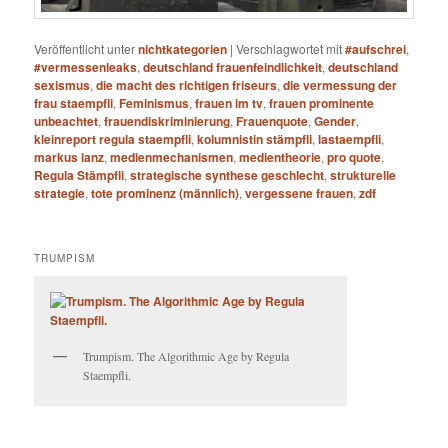
Veröffentlicht unter
nichtkategorien
|
Verschlagwortet mit
#aufschrei
,
#vermessenleaks
,
deutschland frauenfeindlichkeit
,
deutschland
sexismus
,
die macht des richtigen friseurs
,
die vermessung der
frau staempfli
,
Feminismus
,
frauen im tv
,
frauen prominente
unbeachtet
,
frauendiskriminierung
,
Frauenquote
,
Gender
,
kleinreport regula staempfli
,
kolumnistin stämpfli
,
lastaempfli
,
markus lanz
,
medienmechanismen
,
medientheorie
,
pro quote
,
Regula Stämpfli
,
strategische synthese geschlecht
,
strukturelle
strategie
,
tote prominenz (männlich)
,
vergessene frauen
,
zdf
TRUMPISM
Trumpism. The Algorithmic Age by Regula
Staempfli.