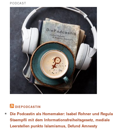
PODCAST
DIEPODCASTIN
Die Podcastin als Homemaker: Isabel Rohner und Regula
Staempfli mit dem Informationsfreiheitsgesetz, mediale
Leerstellen punkto Islamismus, Defund Amnesty