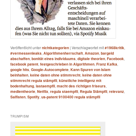
Veröffentlicht unter
nichtkategorien
|
Verschlagwortet mit
#1968kritik
,
#vermessenleaks
,
Algorithmenherrschaft
,
Amazon
,
bargeld
abschaffen
,
bonität eines individuums
,
digitale theorien
,
Facebook
,
facebook patent
,
festgeschrieben in Algorithmen
,
Franz Kafka
,
google hits
,
Google-Autocomplete
,
Kann Spuren von Islam
beinhalten
,
keine daten ohne stimmrecht
,
keine daten ohne
stimmrecht regula stämpfli
,
künstliche intelligenz mit
bodenhaftung
,
lastaempfli
,
macht des richtigen friseurs
,
medientheorie
,
Netflix
,
regula staempfli
,
Regula Stämpfli
,
relevanz
,
Salfisten
,
Spotify
,
us-patent 9100400 regula stämpfli
TRUMPISM