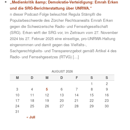
„Medienkritik &amp; Demokratie-Verteidigung: Emrah Erken
und die SRG-Berichterstattung über UNRWA.“
n dieser Podcast-Folge beleuchtet Regula Stämpfli die
Popularbeschwerde des Zürcher Rechtsanwalts Emrah Erken
gegen die Schweizerische Radio- und Fernsehgesellschaft
(SRG). Erken wirft der SRG vor, im Zeitraum vom 27. November
2024 bis 27. Februar 2025 eine einseitige, pro-UNRWA-Haltung
eingenommen und damit gegen das Vielfalts-,
Sachgerechtigkeits- und Transparenzgebot gemäß Artikel 4 des
Radio- und Fernsehgesetzes (RTVG) […]
AUGUST 2026
M
D
M
D
F
S
S
1
2
3
4
5
6
7
8
9
10
11
12
13
14
15
16
17
18
19
20
21
22
23
24
25
26
27
28
29
30
31
« Juli