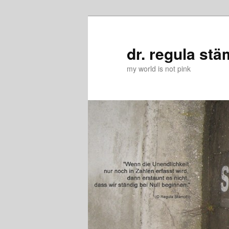
Zum
Zum
primären
sekundären
Inhalt
Inhalt
dr. regula stä
springen
springen
my world is not pink