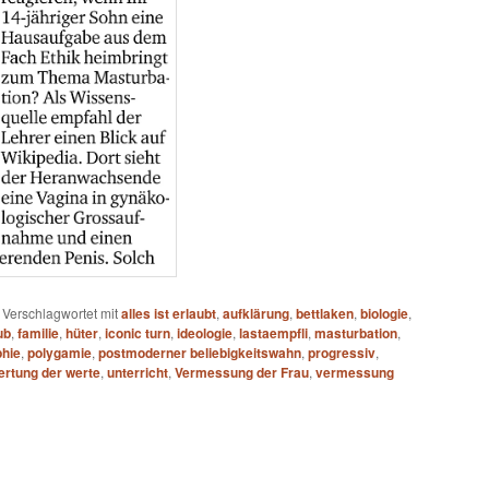
|
Verschlagwortet mit
alles ist erlaubt
,
aufklärung
,
bettlaken
,
biologie
,
ub
,
familie
,
hüter
,
iconic turn
,
ideologie
,
lastaempfli
,
masturbation
,
phie
,
polygamie
,
postmoderner beliebigkeitswahn
,
progressiv
,
rtung der werte
,
unterricht
,
Vermessung der Frau
,
vermessung