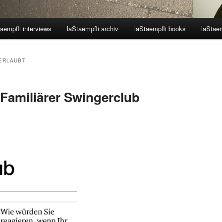
aempfli interviews
laStaempfli archiv
laStaempfli books
laStaem
 ERLAUBT
 Familiärer Swingerclub