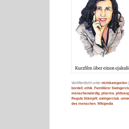
Veröffentlicht unter
nichtkategorien
bordell
,
ethik
,
Familiärer Swingercl
menschenwürdig
,
pharma
,
philoso
Regula Stämpfli
,
swingerclub
,
umwe
des menschen
,
Wikipedia