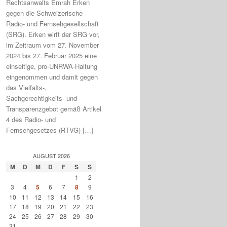
Rechtsanwalts Emrah Erken
gegen die Schweizerische
Radio- und Fernsehgesellschaft
(SRG). Erken wirft der SRG vor,
im Zeitraum vom 27. November
2024 bis 27. Februar 2025 eine
einseitige, pro-UNRWA-Haltung
eingenommen und damit gegen
das Vielfalts-,
Sachgerechtigkeits- und
Transparenzgebot gemäß Artikel
4 des Radio- und
Fernsehgesetzes (RTVG) […]
AUGUST 2026
M
D
M
D
F
S
S
1
2
3
4
5
6
7
8
9
10
11
12
13
14
15
16
17
18
19
20
21
22
23
24
25
26
27
28
29
30
31