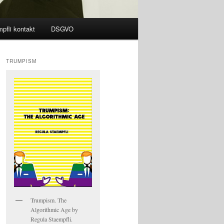
pfli kontakt
DSGVO
TRUMPISM
Trumpism. The
Algorithmic Age by
Regula Staempfli.