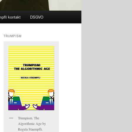
pfli kontakt
DSGVO
TRUMPISM
Trumpism. The
Algorithmic Age by
Regula Staempfli.