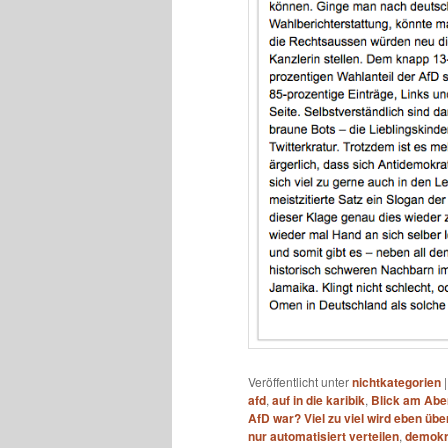
Veröffentlicht unter
nichtkategorien
afd
,
auf in die karibik
,
Blick am Ab
AfD war? Viel zu viel wird eben übe
nur automatisiert verteilen
,
demokr