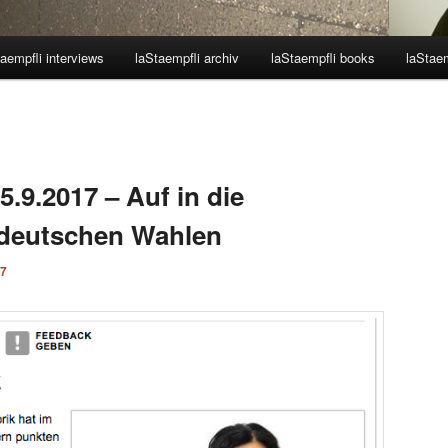
aempfli interviews
laStaempfli archiv
laStaempfli books
laStaem
.9.2017 – Auf in die
 deutschen Wahlen
17