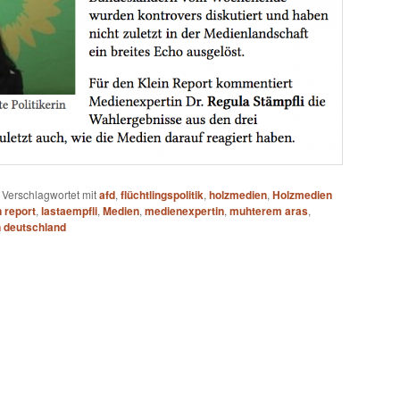
|
Verschlagwortet mit
afd
,
flüchtlingspolitik
,
holzmedien
,
Holzmedien
n report
,
lastaempfli
,
Medien
,
medienexpertin
,
muhterem aras
,
 deutschland