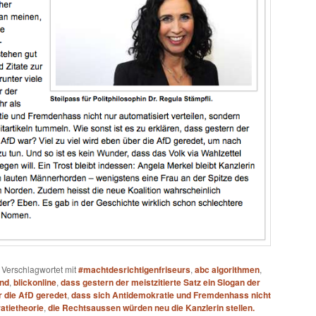
|
Verschlagwortet mit
#machtdesrichtigenfriseurs
,
abc algorithmen
,
end
,
blickonline
,
dass gestern der meistzitierte Satz ein Slogan der
r die AfD geredet
,
dass sich Antidemokratie und Fremdenhass nicht
atietheorie
,
die Rechtsaussen würden neu die Kanzlerin stellen.