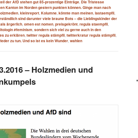
il der AfD stehen gut 85-prozentige Einträge
,
Die Tristesse
ssen Kanton im Norden gestern punkten können. Ginge man nach
holzmedien
,
kleinreport
,
Kolumne
,
könnte man meinen
,
lastaempfli
,
erständlich sind darunter viele braune Bots – die Lieblingskinder der
als ärgerlich
,
omen est nomen
,
preisgekrönt
,
regula staempfli
,
litologin #feminism
,
sondern sich viel zu gerne auch in den
 es zu erklären
,
twitter regula stämpfli
,
twitterkratur regula stämpfli
,
eder zu tun. Und so ist es kein Wunder
,
wahlen
.3.2016 – Holzmedien und
enkumpels