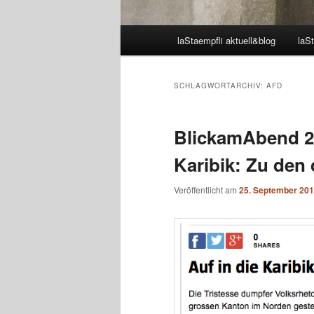
Hauptmenü
laStaempfli aktuell&blog
laSt
SCHLAGWORTARCHIV:
AFD
BlickamAbend 25
Karibik: Zu den
Veröffentlicht am
25. September 20