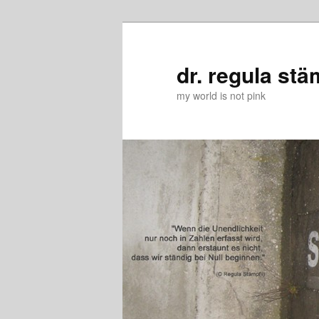
Zum
Zum
primären
sekundären
Inhalt
Inhalt
dr. regula stä
springen
springen
my world is not pink