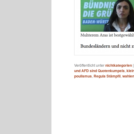
Veröffentlicht unter
nichtkategorien
und AFD sind Quotenkumpels
,
klei
poulismus
,
Regula Stämpfli
,
wahlen