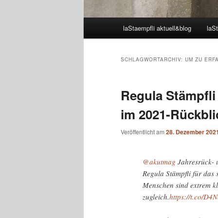
Hauptmenü
laStaempfli aktuell&blog
laSt
SCHLAGWORTARCHIV:
UM ZU ERF
Regula Stämpfl
im 2021-Rückblic
Veröffentlicht am
28. Dezember 202
@akutmag
Jahresrück- 
Regula Stämpfli für da
Menschen sind extrem kl
zugleich.
https://t.co/D4