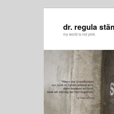
Zum
Zum
primären
sekundären
Inhalt
Inhalt
dr. regula stä
springen
springen
my world is not pink