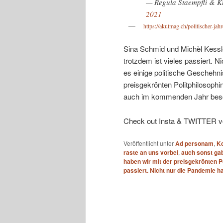
— Regula Staempfli & K
2021
https://akutmag.ch/politischer-jah
Sina Schmid und Michèl Kessler
trotzdem ist vieles passiert. 
es einige politische Geschehni
preisgekrönten Politphilosoph
auch im kommenden Jahr besch
Check out Insta & TWITTER vo
Veröffentlicht unter
Ad personam
,
K
raste an uns vorbei
,
auch sonst gab
haben wir mit der preisgekrönten P
passiert. Nicht nur die Pandemie ha