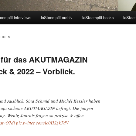
aempfli interviews
laStaempfli archiv
laStaempfli books
laStaem
AHREN
i für das AKUTMAGAZIN
k & 2022 – Vorblick.
1
und Ausblick. Sina Schmid und Michèl Kessler haben
s superschöne AKUTMAGAZIN befragt: Die jungen
ug. Wenig Journis fragen so präzise & offen
NqtvO7di
pic.twitter.com/ic0HSgk7dV