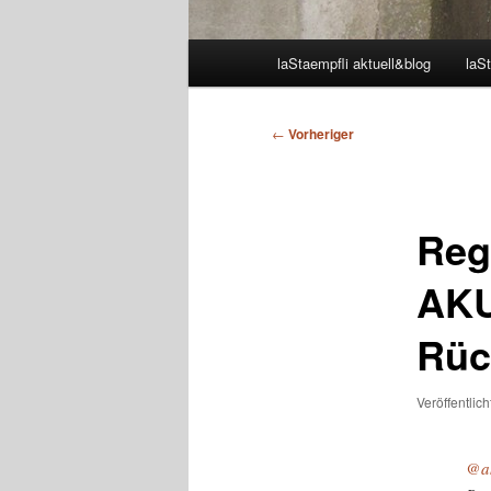
Hauptmenü
laStaempfli aktuell&blog
laSt
Beitragsnavigation
←
Vorheriger
Reg
AKU
Rüc
Veröffentlic
@a