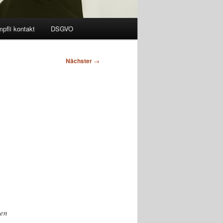
pfli kontakt
DSGVO
Nächster
→
ben