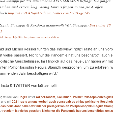
ula Stämpfli für das superschöne AKUTMAGAZIN befragt: Die jungen
schen sind extrem klug. Wenig Journis fragen so präzise & offen
leich.
https://t.co/D4NqtvO7di
pic.twitter.com/ic0HSgk7dV
egula Staempfli & Kurzform laStaempfli (@laStaempfli)
December 28,
21
//akutmag.ch/politischer-jahresrueck-und-ausblick/
d und Michèl Kessler führten das Interview: “2021 raste an uns vorb
st vieles passiert. Nicht nur die Pandemie hat uns beschäftigt, auch 
politische Geschehnisse. Im Hinblick auf das neue Jahr haben wir mit
nten Politphilosophin Regula Stämpfli gesprochen, um zu erfahren, 
ommenden Jahr beschäftigen wird.”
 Insta & TWITTER von laStaempfli
rag wurde von
RegSt
unter
Ad personam
,
Kolumnen
,
Politik/Philosophie/Design/I
t und mit
2021 raste an uns vorbei
,
auch sonst gab es einige politische Gescheh
f das neue Jahr haben wir mit der preisgekrönten Politphilosophin Regula Stämp
,
trotzdem ist vieles passiert. Nicht nur die Pandemie hat uns beschäftigt
,
um zu