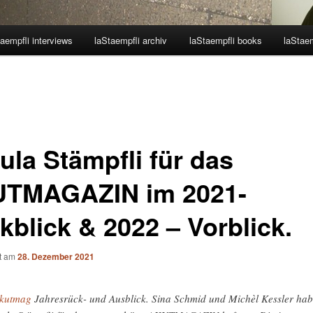
aempfli interviews
laStaempfli archiv
laStaempfli books
laStaem
ula Stämpfli für das
TMAGAZIN im 2021-
kblick & 2022 – Vorblick.
ht am
28. Dezember 2021
kutmag
Jahresrück- und Ausblick. Sina Schmid und Michèl Kessler ha