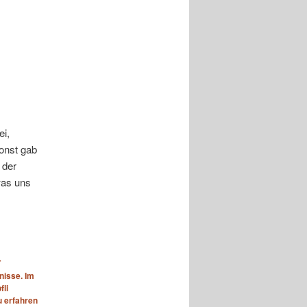
ei,
sonst gab
 der
was uns
T
nisse. Im
fli
 erfahren