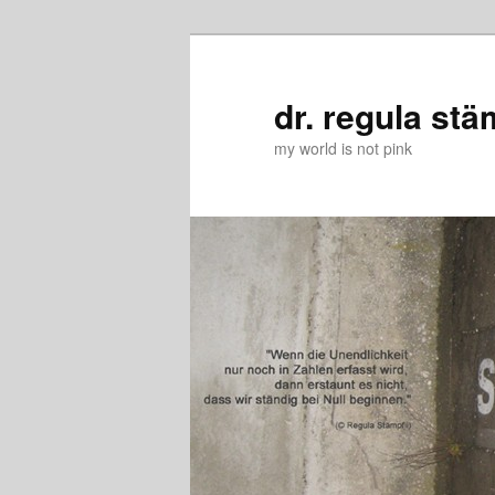
Zum
primären
Inhalt
dr. regula stä
springen
my world is not pink