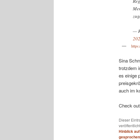
Reg
Men
zug
— R
20
https:
Sina Schmi
trotzdem i
es einige 
preisgekrö
auch im k
Check out
Dieser Eint
veröffentlich
Hinblick au
gesprochen