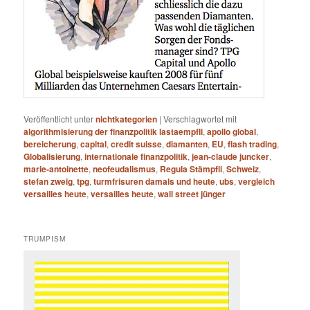
Veröffentlicht unter
nichtkategorien
|
Verschlagwortet mit
algorithmisierung der finanzpolitik lastaempfli
,
apollo global
,
bereicherung
,
capital
,
credit suisse
,
diamanten
,
EU
,
flash trading
,
Globalisierung
,
internationale finanzpolitik
,
jean-claude juncker
,
marie-antoinette
,
neofeudalismus
,
Regula Stämpfli
,
Schweiz
,
stefan zweig
,
tpg
,
turmfrisuren damals und heute
,
ubs
,
vergleich
versailles heute
,
versailles heute
,
wall street jünger
TRUMPISM