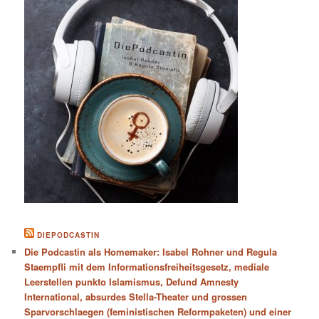
DIEPODCASTIN
Die Podcastin als Homemaker: Isabel Rohner und Regula
Staempfli mit dem Informationsfreiheitsgesetz, mediale
Leerstellen punkto Islamismus, Defund Amnesty
International, absurdes Stella-Theater und grossen
Sparvorschlaegen (feministischen Reformpaketen) und einer