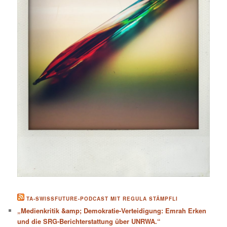
TA-SWISSFUTURE-PODCAST MIT REGULA STÄMPFLI
„Medienkritik &amp; Demokratie-Verteidigung: Emrah Erken
und die SRG-Berichterstattung über UNRWA.“