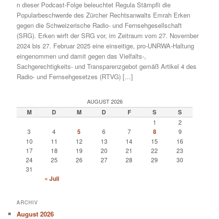
n dieser Podcast-Folge beleuchtet Regula Stämpfli die
Popularbeschwerde des Zürcher Rechtsanwalts Emrah Erken
gegen die Schweizerische Radio- und Fernsehgesellschaft
(SRG). Erken wirft der SRG vor, im Zeitraum vom 27. November
2024 bis 27. Februar 2025 eine einseitige, pro-UNRWA-Haltung
eingenommen und damit gegen das Vielfalts-,
Sachgerechtigkeits- und Transparenzgebot gemäß Artikel 4 des
Radio- und Fernsehgesetzes (RTVG) […]
AUGUST 2026
M
D
M
D
F
S
S
1
2
3
4
5
6
7
8
9
10
11
12
13
14
15
16
17
18
19
20
21
22
23
24
25
26
27
28
29
30
31
« Juli
ARCHIV
August 2026