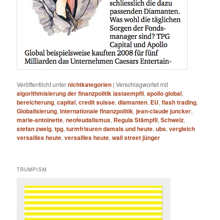
Veröffentlicht unter
nichtkategorien
|
Verschlagwortet mit
algorithmisierung der finanzpolitik lastaempfli
,
apollo global
,
bereicherung
,
capital
,
credit suisse
,
diamanten
,
EU
,
flash trading
,
Globalisierung
,
internationale finanzpolitik
,
jean-claude juncker
,
marie-antoinette
,
neofeudalismus
,
Regula Stämpfli
,
Schweiz
,
stefan zweig
,
tpg
,
turmfrisuren damals und heute
,
ubs
,
vergleich
versailles heute
,
versailles heute
,
wall street jünger
TRUMPISM