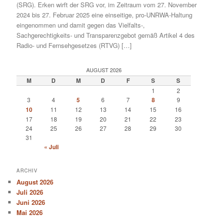
(SRG). Erken wirft der SRG vor, im Zeitraum vom 27. November
2024 bis 27. Februar 2025 eine einseitige, pro-UNRWA-Haltung
eingenommen und damit gegen das Vielfalts-,
Sachgerechtigkeits- und Transparenzgebot gemäß Artikel 4 des
Radio- und Fernsehgesetzes (RTVG) […]
AUGUST 2026
M
D
M
D
F
S
S
1
2
3
4
5
6
7
8
9
10
11
12
13
14
15
16
17
18
19
20
21
22
23
24
25
26
27
28
29
30
31
« Juli
ARCHIV
August 2026
Juli 2026
Juni 2026
Mai 2026