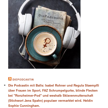
DIEPODCASTIN
Die Podcastin mit Balls: Isabel Rohner und Regula Staempfli
über Frauen im Sport, FAZ Schrumpelgurke, blinde Flecken
bei "Ronzheimer-Pod" und weshalb Sklavenmutterschaft
(Stichwort Jens Spahn) populaer vermarktet wird. Heldin
Sophie Cunningham.