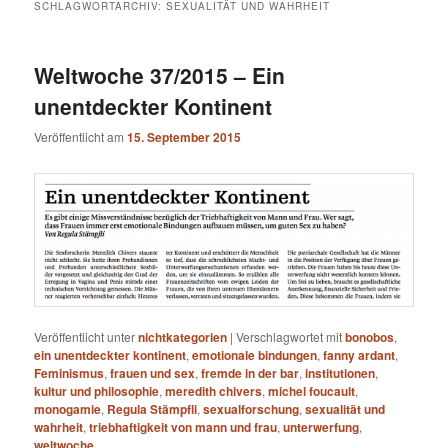
SCHLAGWORTARCHIV:
SEXUALITÄT UND WAHRHEIT
Weltwoche 37/2015 – Ein
unentdeckter Kontinent
Veröffentlicht am
15. September 2015
Veröffentlicht unter
nichtkategorien
|
Verschlagwortet mit
bonobos
,
ein unentdeckter kontinent
,
emotionale bindungen
,
fanny ardant
,
Feminismus
,
frauen und sex
,
fremde in der bar
,
institutionen
,
kultur und philosophie
,
meredith chivers
,
michel foucault
,
monogamie
,
Regula Stämpfli
,
sexualforschung
,
sexualität und
wahrheit
,
triebhaftigkeit von mann und frau
,
unterwerfung
,
weltwoche