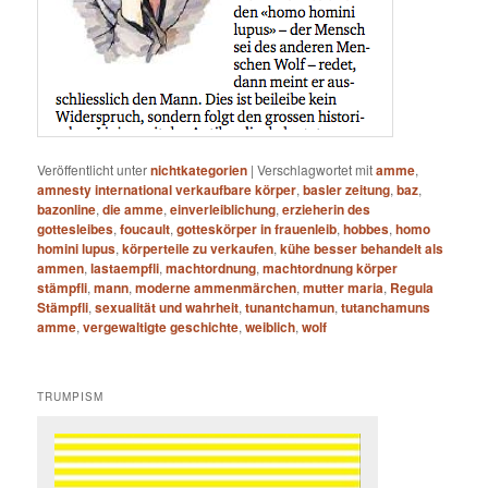
Veröffentlicht unter
nichtkategorien
|
Verschlagwortet mit
amme
,
amnesty international verkaufbare körper
,
basler zeitung
,
baz
,
bazonline
,
die amme
,
einverleiblichung
,
erzieherin des
gottesleibes
,
foucault
,
gotteskörper in frauenleib
,
hobbes
,
homo
homini lupus
,
körperteile zu verkaufen
,
kühe besser behandelt als
ammen
,
lastaempfli
,
machtordnung
,
machtordnung körper
stämpfli
,
mann
,
moderne ammenmärchen
,
mutter maria
,
Regula
Stämpfli
,
sexualität und wahrheit
,
tunantchamun
,
tutanchamuns
amme
,
vergewaltigte geschichte
,
weiblich
,
wolf
TRUMPISM