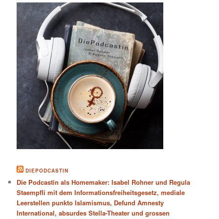
DIEPODCASTIN
Die Podcastin als Homemaker: Isabel Rohner und Regula
Staempfli mit dem Informationsfreiheitsgesetz, mediale
Leerstellen punkto Islamismus, Defund Amnesty
International, absurdes Stella-Theater und grossen