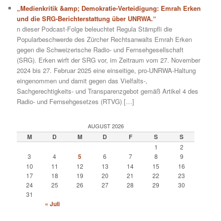
„Medienkritik &amp; Demokratie-Verteidigung: Emrah Erken
und die SRG-Berichterstattung über UNRWA.“
n dieser Podcast-Folge beleuchtet Regula Stämpfli die
Popularbeschwerde des Zürcher Rechtsanwalts Emrah Erken
gegen die Schweizerische Radio- und Fernsehgesellschaft
(SRG). Erken wirft der SRG vor, im Zeitraum vom 27. November
2024 bis 27. Februar 2025 eine einseitige, pro-UNRWA-Haltung
eingenommen und damit gegen das Vielfalts-,
Sachgerechtigkeits- und Transparenzgebot gemäß Artikel 4 des
Radio- und Fernsehgesetzes (RTVG) […]
AUGUST 2026
M
D
M
D
F
S
S
1
2
3
4
5
6
7
8
9
10
11
12
13
14
15
16
17
18
19
20
21
22
23
24
25
26
27
28
29
30
31
« Juli