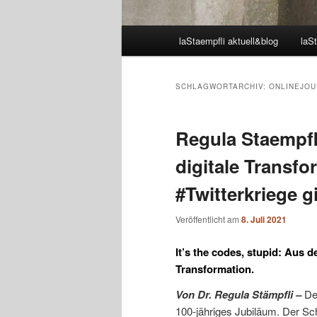
Hauptmenü
laStaempfli aktuell&blog
laSt
SCHLAGWORTARCHIV:
ONLINEJOU
Regula Staempfl
digitale Transf
#Twitterkriege gi
Veröffentlicht am
8. Juli 2021
It’s the codes, stupid: Aus 
Transformation.
Von Dr. Regula Stämpfli –
De
100-jähriges Jubiläum. Der Sc