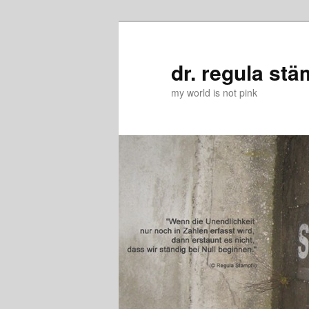
Zum
Zum
primären
sekundären
Inhalt
Inhalt
dr. regula stä
springen
springen
my world is not pink