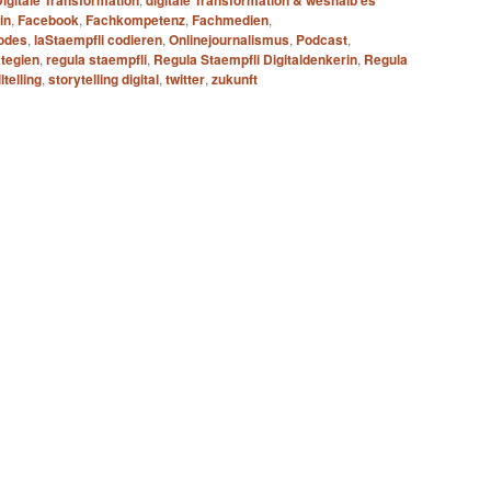
igitale Transformation
digitale Transformation & weshalb es
in
,
Facebook
,
Fachkompetenz
,
Fachmedien
,
codes
,
laStaempfli codieren
,
Onlinejournalismus
,
Podcast
,
tegien
,
regula staempfli
,
Regula Staempfli Digitaldenkerin
,
Regula
ltelling
,
storytelling digital
,
twitter
,
zukunft