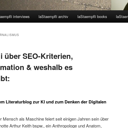
aempfli interviews
laStaempfli archiv
laStaempfli books
laStaem
RNALISMUS
i über SEO-Kriterien,
ormation & weshalb es
bt:
dem Literaturblog zur KI und zum Denken der Digitalen
r Mensch als Maschine feiert seit einigen Jahren sein über
hotte Arthur Keith bspw., ein Anthropologe und Anatom,