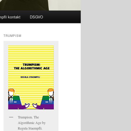
pfli kontakt
DSGVO
TRUMPISM
Trumpism. The
Algorithmic Age by
Regula Staempfli.