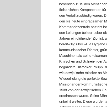
beschrieb 1919 den Menschen 
fleischlichen Komponenten für 
den Verfall zuständig waren. D
den bis heute einprägsamen M
Kommandozentrale besteht bei
den Leitungen bei der Leber di
Jahren ein glühender Zionist,
bereitwillig über «Die Hygiene 
kommunistischer Dichter, gründ
Maschinen als seine ‹eisernen
Knirschen und Schreien der App
begnadete Historiker Philipp B
wie sowjetische Arbeiter an M
Wiederholung die perfekte Bew
Missionar der kommunistischen
1938 von der sowjetischen Ge
erschossen wurde. Seine Mörde
unbeirrt weiter. Diese wurden
Tötungsmaschinerie verehrt und