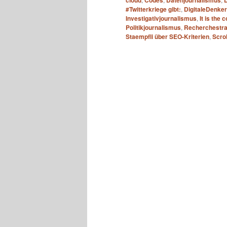
cloud
Codes
Datenjournalismus
D
#Twitterkriege gibt:
,
DigitaleDenker
Investigativjournalismus
,
It is the 
Politikjournalismus
,
Recherchestra
Staempfli über SEO-Kriterien
,
Scrol