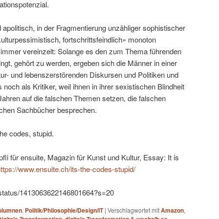
tionspotenzial.
politisch, in der Fragmentierung unzähliger sophistischer
turpessimistisch, fortschrittsfeindlich» monoton
et immer vereinzelt: Solange es den zum Thema führenden
ingt, gehört zu werden, ergeben sich die Männer in einer
ur- und lebenszerstörenden Diskursen und Politiken und
noch als Kritiker, weil ihnen in ihrer sexistischen Blindheit
it Jahren auf die falschen Themen setzen, die falschen
lschen Sachbücher besprechen.
the codes, stupid.
i für ensuite, Magazin für Kunst und Kultur, Essay: It is
ttps://www.ensuite.ch/its-the-codes-stupid/
li/status/1413063622146801664?s=20
olumnen
,
Politik/Philosophie/Design/IT
|
Verschlagwortet mit
Amazon
,
,