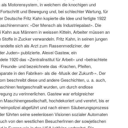
als Motorensystem, in welchem die knochigen und
Fortschritt und Bewegung und, bei schlechter Wartung, für
er Deutsche Fritz Kahn kopierte die Idee und fertigte 1922
aschinenmann: «Der Mensch als Industriepalast». Die
 Kahn aus Männern in weissen Kitteln, Arbeiter müssen an
e Stoffe in Zucker verwandeln. Fritz Kahn, in seinen jungen
 wandelte sich als Arzt zum Rassenmediziner, der
der Juden» publizierte. Alexei Gastew, ein
ete 1920 das «Zentralinstitut für Arbeit» und «betrachtete
 Freunde› und bezeichnete das ‹Krachen, Pfeifen,
arate in den Fabriken› als die ‹Musik der Zukunft›». Der
lom beschreibt diese und andere Geschichten, u. a. auch,
aschinen festgeschnallt wurden, um durch endlose
egung zu verinnerlichen. Gastew war erfolgreicher
 Maschinengesellschaft, hochdekoriert und verehrt, bis er
heimpolizei abgeführt und nach einem Säuberungsprozess
r führten seine seelenlosen Visionen sozialer Automaten
 auch von den westlichen BesucherInnen der sowjetischen
 in Europa wie in den USA kritiklos verbreitet. Die