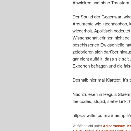
Abwinken und ohne Transforma
Der Sound der Gegenwart wird a
Argumente wie «technophob, kul
wiederholt. Apolitisch bedeut
Wissenschaftlerinnen nicht gel
beschissenen Ewigschleife nat
zelebrieren sich darüber hinaus 
gar nicht auffällt, dass sie se
Experten befragen und die fa
Deshalb hier mal Klartext: It’s 
Nachzulesen in Regula Staempfl
the codes, stupid, siehe Link:
h
https://twitter.com/laStaempf
Veröffentlicht unter
Ad personam
,
K
,
,
,