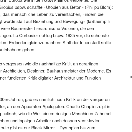
ropius bspw. schaffte «Utopien aus Beton» (Philipp Blom):
l, das menschliche Leben zu vereinfachen, «indem die
gt wurde statt auf Beziehung und Bewegung» (laStaempfli
 viele Baumeister hierarchische Visionen, die den
ngen. Le Corbusier schlug bspw. 1925 vor, die schönste
 dem Erdboden gleichzumachen: Statt der Innenstadt sollte
Autobahnen geben.
o vergessen wie die nachhaltige Kritik an derartigen
er Architekten, Designer, Bauhausmeister der Moderne. Es
er fundierten Kritik digitaler Architektur und Funktion
30er-Jahren, gab es nämlich noch Kritik an der verqueren
er, an den Apparaten-Apologeten: Charlie Chaplin zeigt in
phetisch, wie die Welt einem riesigen Maschinen-Zahnrad
schen und tapsigen Arbeiter nach dessen versklavter
Heute gibt es nur Black Mirror – Dystopien bis zum