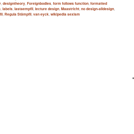
y
,
designtheory
,
Foreignbodies
,
form follows function
,
formatted
m
,
labels
,
lastaempfli
,
lecture design
,
Maastricht
,
no design-alldesign
,
li
,
Regula Stämpfli
,
van eyck
,
wikipedia sexism