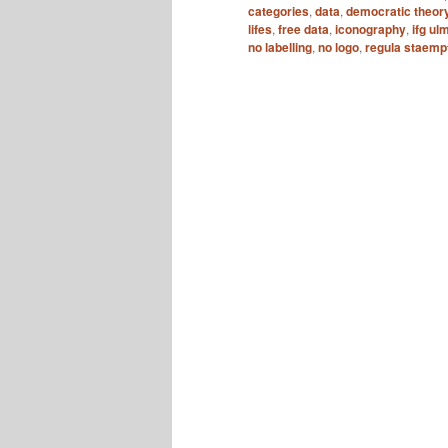
categories
,
data
,
democratic theor
lifes
,
free data
,
iconography
,
ifg ul
no labelling
,
no logo
,
regula staempf