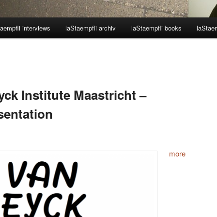
aempfli interviews
laStaempfli archiv
laStaempfli books
laStaem
yck Institute Maastricht –
sentation
more