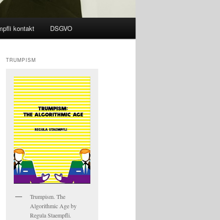
pfli kontakt
DSGVO
TRUMPISM
Trumpism. The
Algorithmic Age by
Regula Staempfli.