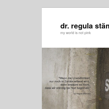
Zum
Zum
primären
sekundären
Inhalt
Inhalt
dr. regula stä
springen
springen
my world is not pink