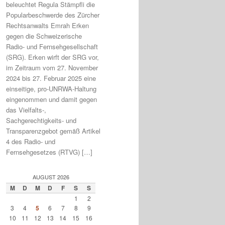
beleuchtet Regula Stämpfli die
Popularbeschwerde des Zürcher
Rechtsanwalts Emrah Erken
gegen die Schweizerische
Radio- und Fernsehgesellschaft
(SRG). Erken wirft der SRG vor,
im Zeitraum vom 27. November
2024 bis 27. Februar 2025 eine
einseitige, pro-UNRWA-Haltung
eingenommen und damit gegen
das Vielfalts-,
Sachgerechtigkeits- und
Transparenzgebot gemäß Artikel
4 des Radio- und
Fernsehgesetzes (RTVG) […]
AUGUST 2026
M
D
M
D
F
S
S
1
2
3
4
5
6
7
8
9
10
11
12
13
14
15
16