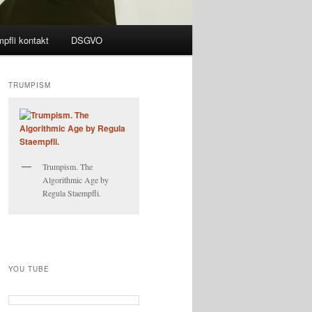
pfli kontakt
DSGVO
TRUMPISM
Trumpism. The
Algorithmic Age by
Regula Staempfli.
YOU TUBE