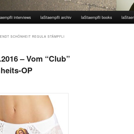
aempfli interviews
laStaempfli archiv
laStaempfli books
laStaem
ENDT SCHÖNHEIT REGULA STÄMPFLI
8.2016 – Vom “Club”
nheits-OP