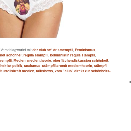
|
Verschlagwortet mit
der club srf
,
dr staempfli
,
Feminismus
,
ndt schönheit regula stämpfli
,
kolumnistin regula stämpfli
,
aempfli
,
Medien
,
medientheorie
,
oberflächendiskussion schönheit
,
eit ist politik
,
sexismus
,
stämpfli arendt medientheorie
,
stämpfli
t urteilskraft medien
,
talkshows
,
vom "club" direkt zur schönheits-