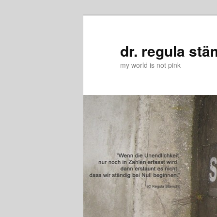
Zum
Zum
primären
sekundären
Inhalt
Inhalt
dr. regula stä
springen
springen
my world is not pink