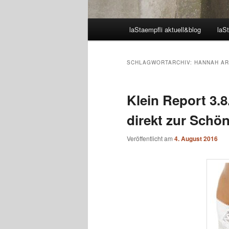
Hauptmenü
laStaempfli aktuell&blog
laSt
SCHLAGWORTARCHIV:
HANNAH AR
Klein Report 3.
direkt zur Schö
Veröffentlicht am
4. August 2016