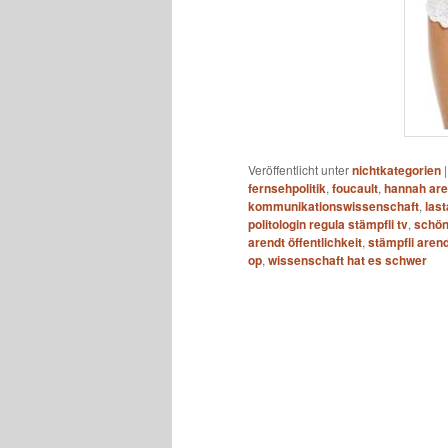
Veröffentlicht unter
nichtkategorien
fernsehpolitik
,
foucault
,
hannah are
kommunikationswissenschaft
,
last
politologin regula stämpfli tv
,
schönh
arendt öffentlichkeit
,
stämpfli arend
op
,
wissenschaft hat es schwer