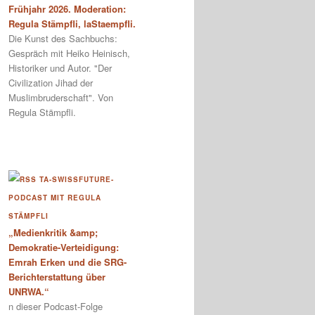
Frühjahr 2026. Moderation:
Regula Stämpfli, laStaempfli.
Die Kunst des Sachbuchs:
Gespräch mit Heiko Heinisch,
Historiker und Autor. "Der
Civilization Jihad der
Muslimbruderschaft". Von
Regula Stämpfli.
TA-SWISSFUTURE-
PODCAST MIT REGULA
STÄMPFLI
„Medienkritik &amp;
Demokratie-Verteidigung:
Emrah Erken und die SRG-
Berichterstattung über
UNRWA.“
n dieser Podcast-Folge