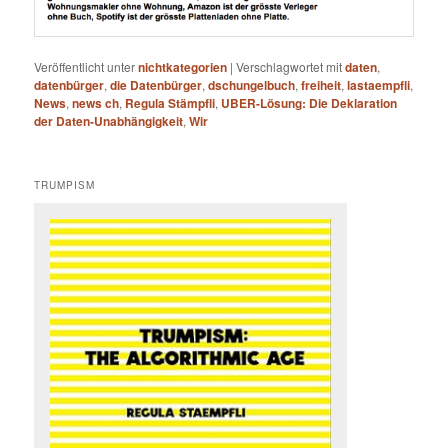
Veröffentlicht unter
nichtkategorien
|
Verschlagwortet mit
daten
,
datenbürger
,
die Datenbürger
,
dschungelbuch
,
freiheit
,
lastaempfli
,
News
,
news ch
,
Regula Stämpfli
,
UBER-Lösung: Die Deklaration
der Daten-Unabhängigkeit
,
Wir
TRUMPISM