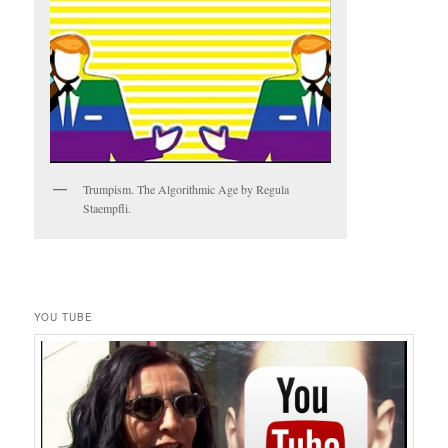
Trumpism. The Algorithmic Age by Regula
Staempfli.
YOU TUBE