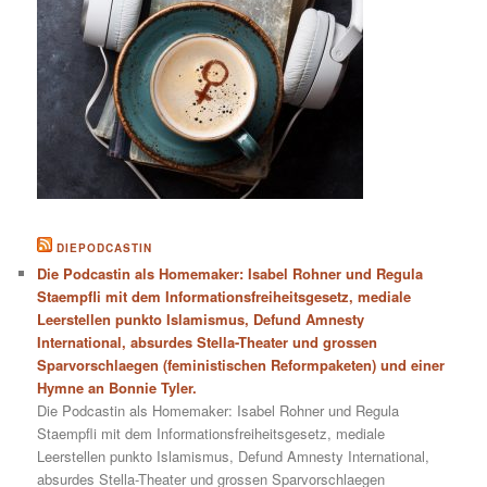
DIEPODCASTIN
Die Podcastin als Homemaker: Isabel Rohner und Regula
Staempfli mit dem Informationsfreiheitsgesetz, mediale
Leerstellen punkto Islamismus, Defund Amnesty
International, absurdes Stella-Theater und grossen
Sparvorschlaegen (feministischen Reformpaketen) und einer
Hymne an Bonnie Tyler.
Die Podcastin als Homemaker: Isabel Rohner und Regula
Staempfli mit dem Informationsfreiheitsgesetz, mediale
Leerstellen punkto Islamismus, Defund Amnesty International,
absurdes Stella-Theater und grossen Sparvorschlaegen