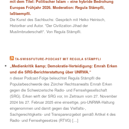
mit dem Titel: Politischer Islam – eine hybride Bedrohung
Europas Frühjahr 2026. Moderation: Regula Stämpfli,
laStaempfli.
Die Kunst des Sachbuchs: Gespräch mit Heiko Heinisch,
Historiker und Autor. "Der Civilization Jihad der
Muslimbruderschaft". Von Regula Stämpfli.
TA-SWISSFUTURE-PODCAST MIT REGULA STÄMPFLI
„Medienkritik &amp; Demokratie-Verteidigung: Emrah Erken
und die SRG-Berichterstattung über UNRWA.“
n dieser Podcast-Folge beleuchtet Regula Stämpfli die
Popularbeschwerde des Zürcher Rechtsanwalts Emrah Erken
gegen die Schweizerische Radio- und Fernsehgesellschaft
(SRG). Erken wirft der SRG vor, im Zeitraum vom 27. November
2024 bis 27. Februar 2025 eine einseitige, pro-UNRWA-Haltung
eingenommen und damit gegen das Vielfalts-,
Sachgerechtigkeits- und Transparenzgebot gemäß Artikel 4 des
Radio- und Fernsehgesetzes (RTVG) […]