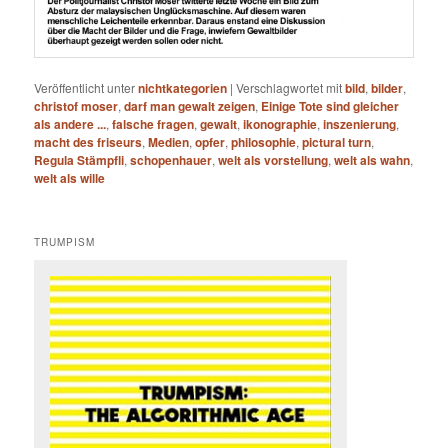
Veröffentlicht unter
nichtkategorien
|
Verschlagwortet mit
bild
,
bilder
,
christof moser
,
darf man gewalt zeigen
,
Einige Tote sind gleicher
als andere ...
,
falsche fragen
,
gewalt
,
ikonographie
,
inszenierung
,
macht des friseurs
,
Medien
,
opfer
,
philosophie
,
pictural turn
,
Regula Stämpfli
,
schopenhauer
,
welt als vorstellung
,
welt als wahn
,
welt als wille
TRUMPISM