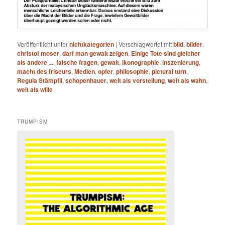
Veröffentlicht unter
nichtkategorien
|
Verschlagwortet mit
bild
,
bilder
,
christof moser
,
darf man gewalt zeigen
,
Einige Tote sind gleicher
als andere ...
,
falsche fragen
,
gewalt
,
ikonographie
,
inszenierung
,
macht des friseurs
,
Medien
,
opfer
,
philosophie
,
pictural turn
,
Regula Stämpfli
,
schopenhauer
,
welt als vorstellung
,
welt als wahn
,
welt als wille
TRUMPISM