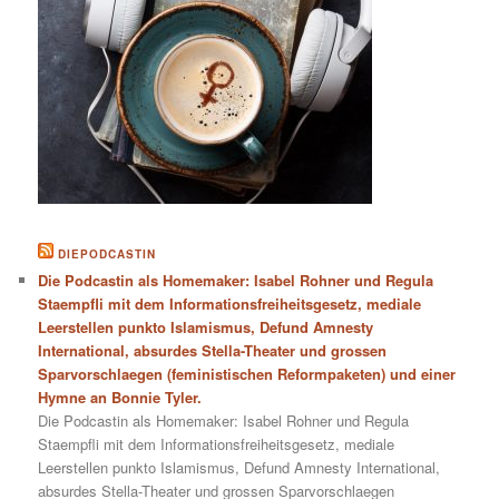
DIEPODCASTIN
Die Podcastin als Homemaker: Isabel Rohner und Regula
Staempfli mit dem Informationsfreiheitsgesetz, mediale
Leerstellen punkto Islamismus, Defund Amnesty
International, absurdes Stella-Theater und grossen
Sparvorschlaegen (feministischen Reformpaketen) und einer
Hymne an Bonnie Tyler.
Die Podcastin als Homemaker: Isabel Rohner und Regula
Staempfli mit dem Informationsfreiheitsgesetz, mediale
Leerstellen punkto Islamismus, Defund Amnesty International,
absurdes Stella-Theater und grossen Sparvorschlaegen