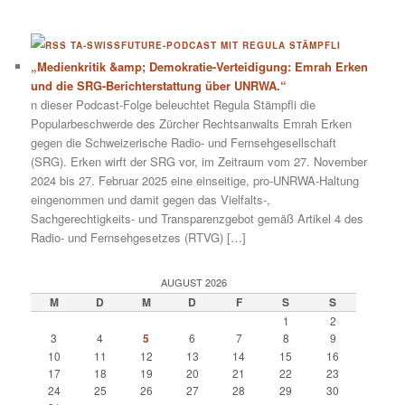
TA-SWISSFUTURE-PODCAST MIT REGULA STÄMPFLI
„Medienkritik &amp; Demokratie-Verteidigung: Emrah Erken
und die SRG-Berichterstattung über UNRWA.“
n dieser Podcast-Folge beleuchtet Regula Stämpfli die
Popularbeschwerde des Zürcher Rechtsanwalts Emrah Erken
gegen die Schweizerische Radio- und Fernsehgesellschaft
(SRG). Erken wirft der SRG vor, im Zeitraum vom 27. November
2024 bis 27. Februar 2025 eine einseitige, pro-UNRWA-Haltung
eingenommen und damit gegen das Vielfalts-,
Sachgerechtigkeits- und Transparenzgebot gemäß Artikel 4 des
Radio- und Fernsehgesetzes (RTVG) […]
AUGUST 2026
M
D
M
D
F
S
S
1
2
3
4
5
6
7
8
9
10
11
12
13
14
15
16
17
18
19
20
21
22
23
24
25
26
27
28
29
30