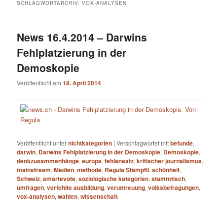
SCHLAGWORTARCHIV:
VOX-ANALYSEN
News 16.4.2014 – Darwins
Fehlplatzierung in der
Demoskopie
Veröffentlicht am
18. April 2014
Veröffentlicht unter
nichtkategorien
|
Verschlagwortet mit
befunde
,
darwin
,
Darwins Fehlplatzierung in der Demoskopie
,
Demoskopie
,
denkzusammenhänge
,
europa
,
fehlansatz
,
kritischer journalismus
,
mainstream
,
Medien
,
methode
,
Regula Stämpfli
,
schönheit
,
Schweiz
,
smartevote
,
soziologische kategorien
,
stammtisch
,
umfragen
,
verfehlte ausbildung
,
veruntreuung
,
volksbefragungen
,
vox-analysen
,
wahlen
,
wissenschaft