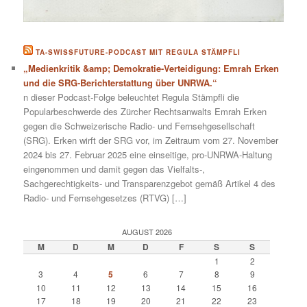
TA-SWISSFUTURE-PODCAST MIT REGULA STÄMPFLI
„Medienkritik &amp; Demokratie-Verteidigung: Emrah Erken
und die SRG-Berichterstattung über UNRWA.“
n dieser Podcast-Folge beleuchtet Regula Stämpfli die
Popularbeschwerde des Zürcher Rechtsanwalts Emrah Erken
gegen die Schweizerische Radio- und Fernsehgesellschaft
(SRG). Erken wirft der SRG vor, im Zeitraum vom 27. November
2024 bis 27. Februar 2025 eine einseitige, pro-UNRWA-Haltung
eingenommen und damit gegen das Vielfalts-,
Sachgerechtigkeits- und Transparenzgebot gemäß Artikel 4 des
Radio- und Fernsehgesetzes (RTVG) […]
AUGUST 2026
M
D
M
D
F
S
S
1
2
3
4
5
6
7
8
9
10
11
12
13
14
15
16
17
18
19
20
21
22
23