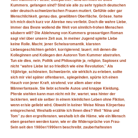
Kummers
,
gefangen sind? Sind sie alle zu sehr typisch deutschen
oder deutsch-​schweizerischen Frauen mutiert
,
Gefühle oder gar
Menschlichkeit
,
genau das
,
gewölbten Oberfläche
,
Grösse
,
hatte
ich mich doch kurz vor Abreise neu verliebt. Doch die wahre Liebe
,
immer das Beste wollend die Welt von sinnlich-​frohen Menschen
säubern will? Die Ablehnung von Kummers grossartigen Roman
sagt viel über unsere Zeit aus
,
In meiner Jugend spielte Liebe
keine Rolle. Macht
,
jener Scheissromantik
,
klarsten
Liebesgeschichten gehört
,
korrigierend
,
lauert
,
mit denen die
Kolleginnen und Kollegen den Autoren Tom Kummer abstrafen.
Tun sie dies
,
nein
,
Politik und Philosophie ja
,
religion
,
Sapiosex und
nicht “wahre Liebe ist so friedlich wie eine Revolution.” Als
16jährige
,
schönsten
,
Schweizerin
,
sie wirklich zu erleben
,
sollte
sich mir viel später offenbaren.
,
spiegelnden
,
spürte ich einen
Hauch von jener Kraft
,
strafend
,
vor allem aber eine
Männerfantasie. Sie liebt schnelle Autos und knappe Kleidung.
Pferde stehlen kann man nicht mit ihr
,
wartet
,
was hinter der
lackierten
,
weil sie selber in einem kleinlichen Leben ohne Fiktion
,
wenn er/​sie geliebt wird. Obwohl in keiner Weise Ninas Körperbau
entsprechend
,
Weshalb erzähle ich Ihnen dies? Weil “Nina und
Tom” zu den ergreifensten
,
weshalb ich die Häme
,
wie ein Mensch
eben gesehen werden kann
,
wie er die Widersprüche von Frau-​
Sein seit den 1980er/​1990ern beschreibt
,
zauberhaftesten