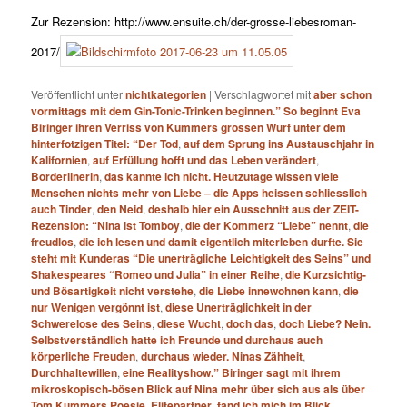
Zur Rezension: http://www.ensuite.ch/der-grosse-liebesroman-
2017/
Veröffentlicht unter
nichtkategorien
|
Verschlagwortet mit
aber schon
vormittags mit dem Gin-​Tonic-​Trinken beginnen.” So beginnt Eva
Biringer ihren Verriss von Kummers grossen Wurf unter dem
hinterfotzigen Titel: “Der Tod
,
auf dem Sprung ins Austauschjahr in
Kalifornien
,
auf Erfüllung hofft und das Leben verändert
,
Borderlinerin
,
das kannte ich nicht. Heutzutage wissen viele
Menschen nichts mehr von Liebe – die Apps heissen schliesslich
auch Tinder
,
den Neid
,
deshalb hier ein Ausschnitt aus der ZEIT-​
Rezension: “Nina ist Tomboy
,
die der Kommerz “Liebe” nennt
,
die
freudlos
,
die ich lesen und damit eigentlich miterleben durfte. Sie
steht mit Kunderas “Die unerträgliche Leichtigkeit des Seins” und
Shakespeares “Romeo und Julia” in einer Reihe
,
die Kurzsichtig-
und Bösartigkeit nicht verstehe
,
die Liebe innewohnen kann
,
die
nur Wenigen vergönnt ist
,
diese Unerträglichkeit in der
Schwerelose des Seins
,
diese Wucht
,
doch das
,
doch Liebe? Nein.
Selbstverständlich hatte ich Freunde und durchaus auch
körperliche Freuden
,
durchaus wieder. Ninas Zähheit
,
Durchhaltewillen
,
eine Realityshow.” Biringer sagt mit ihrem
mikroskopisch-​bösen Blick auf Nina mehr über sich aus als über
Tom Kummers Poesie
,
Elitepartner
,
fand ich mich im Blick