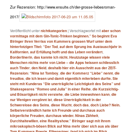
Zur Rezension: http://www.ensuite.ch/der-grosse-liebesroman-
2017/
Veröffentlicht unter
nichtkategorien
|
Verschlagwortet mit
aber schon
vormittags mit dem Gin-​Tonic-​Trinken beginnen.” So beginnt Eva
Biringer ihren Verriss von Kummers grossen Wurf unter dem
hinterfotzigen Titel: “Der Tod
,
auf dem Sprung ins Austauschjahr in
Kalifornien
,
auf Erfüllung hofft und das Leben verändert
,
Borderlinerin
,
das kannte ich nicht. Heutzutage wissen viele
Menschen nichts mehr von Liebe – die Apps heissen schliesslich
auch Tinder
,
den Neid
,
deshalb hier ein Ausschnitt aus der ZEIT-​
Rezension: “Nina ist Tomboy
,
die der Kommerz “Liebe” nennt
,
die
freudlos
,
die ich lesen und damit eigentlich miterleben durfte. Sie
steht mit Kunderas “Die unerträgliche Leichtigkeit des Seins” und
Shakespeares “Romeo und Julia” in einer Reihe
,
die Kurzsichtig-
und Bösartigkeit nicht verstehe
,
die Liebe innewohnen kann
,
die
nur Wenigen vergönnt ist
,
diese Unerträglichkeit in der
Schwerelose des Seins
,
diese Wucht
,
doch das
,
doch Liebe? Nein.
Selbstverständlich hatte ich Freunde und durchaus auch
körperliche Freuden
,
durchaus wieder. Ninas Zähheit
,
Durchhaltewillen
,
eine Realityshow.” Biringer sagt mit ihrem
mikroskopisch-​bösen Blick auf Nina mehr über sich aus als über
Tom Kummers Poesie
,
Elitepartner
,
fand ich mich im Blick