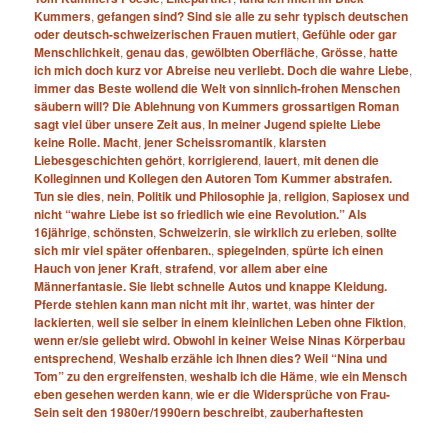
Kummers
,
gefangen sind? Sind sie alle zu sehr typisch deutschen
oder deutsch-​schweizerischen Frauen mutiert
,
Gefühle oder gar
Menschlichkeit
,
genau das
,
gewölbten Oberfläche
,
Grösse
,
hatte
ich mich doch kurz vor Abreise neu verliebt. Doch die wahre Liebe
,
immer das Beste wollend die Welt von sinnlich-​frohen Menschen
säubern will? Die Ablehnung von Kummers grossartigen Roman
sagt viel über unsere Zeit aus
,
In meiner Jugend spielte Liebe
keine Rolle. Macht
,
jener Scheissromantik
,
klarsten
Liebesgeschichten gehört
,
korrigierend
,
lauert
,
mit denen die
Kolleginnen und Kollegen den Autoren Tom Kummer abstrafen.
Tun sie dies
,
nein
,
Politik und Philosophie ja
,
religion
,
Sapiosex und
nicht “wahre Liebe ist so friedlich wie eine Revolution.” Als
16jährige
,
schönsten
,
Schweizerin
,
sie wirklich zu erleben
,
sollte
sich mir viel später offenbaren.
,
spiegelnden
,
spürte ich einen
Hauch von jener Kraft
,
strafend
,
vor allem aber eine
Männerfantasie. Sie liebt schnelle Autos und knappe Kleidung.
Pferde stehlen kann man nicht mit ihr
,
wartet
,
was hinter der
lackierten
,
weil sie selber in einem kleinlichen Leben ohne Fiktion
,
wenn er/​sie geliebt wird. Obwohl in keiner Weise Ninas Körperbau
entsprechend
,
Weshalb erzähle ich Ihnen dies? Weil “Nina und
Tom” zu den ergreifensten
,
weshalb ich die Häme
,
wie ein Mensch
eben gesehen werden kann
,
wie er die Widersprüche von Frau-​
Sein seit den 1980er/​1990ern beschreibt
,
zauberhaftesten