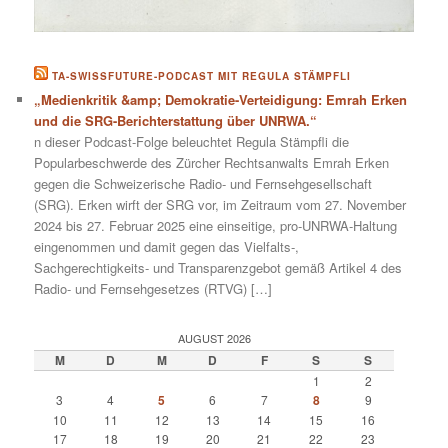
TA-SWISSFUTURE-PODCAST MIT REGULA STÄMPFLI
„Medienkritik &amp; Demokratie-Verteidigung: Emrah Erken
und die SRG-Berichterstattung über UNRWA.“
n dieser Podcast-Folge beleuchtet Regula Stämpfli die
Popularbeschwerde des Zürcher Rechtsanwalts Emrah Erken
gegen die Schweizerische Radio- und Fernsehgesellschaft
(SRG). Erken wirft der SRG vor, im Zeitraum vom 27. November
2024 bis 27. Februar 2025 eine einseitige, pro-UNRWA-Haltung
eingenommen und damit gegen das Vielfalts-,
Sachgerechtigkeits- und Transparenzgebot gemäß Artikel 4 des
Radio- und Fernsehgesetzes (RTVG) […]
AUGUST 2026
M
D
M
D
F
S
S
1
2
3
4
5
6
7
8
9
10
11
12
13
14
15
16
17
18
19
20
21
22
23