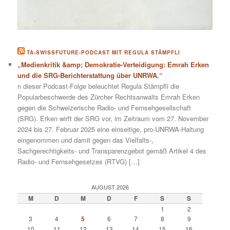
TA-SWISSFUTURE-PODCAST MIT REGULA STÄMPFLI
„Medienkritik &amp; Demokratie-Verteidigung: Emrah Erken
und die SRG-Berichterstattung über UNRWA.“
n dieser Podcast-Folge beleuchtet Regula Stämpfli die
Popularbeschwerde des Zürcher Rechtsanwalts Emrah Erken
gegen die Schweizerische Radio- und Fernsehgesellschaft
(SRG). Erken wirft der SRG vor, im Zeitraum vom 27. November
2024 bis 27. Februar 2025 eine einseitige, pro-UNRWA-Haltung
eingenommen und damit gegen das Vielfalts-,
Sachgerechtigkeits- und Transparenzgebot gemäß Artikel 4 des
Radio- und Fernsehgesetzes (RTVG) […]
AUGUST 2026
M
D
M
D
F
S
S
1
2
3
4
5
6
7
8
9
10
11
12
13
14
15
16