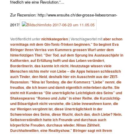
friedlich wie eine Revolution.”…
Zur Rezension: http://www.ensuite.ch/der-grosse-liebesroman-
2017/
Veröffentlicht unter
nichtkategorien
|
Verschlagwortet mit
aber schon
vormittags mit dem Gin-​Tonic-​Trinken beginnen.” So beginnt Eva
Biringer ihren Verriss von Kummers grossen Wurf unter dem
hinterfotzigen Titel: “Der Tod
,
auf dem Sprung ins Austauschjahr in
Kalifornien
,
auf Erfüllung hofft und das Leben verändert
,
Borderlinerin
,
das kannte ich nicht. Heutzutage wissen viele
Menschen nichts mehr von Liebe – die Apps heissen schliesslich
auch Tinder
,
den Neid
,
deshalb hier ein Ausschnitt aus der ZEIT-​
Rezension: “Nina ist Tomboy
,
die der Kommerz “Liebe” nennt
,
die
freudlos
,
die ich lesen und damit eigentlich miterleben durfte. Sie
steht mit Kunderas “Die unerträgliche Leichtigkeit des Seins” und
Shakespeares “Romeo und Julia” in einer Reihe
,
die Kurzsichtig-
und Bösartigkeit nicht verstehe
,
die Liebe innewohnen kann
,
die
nur Wenigen vergönnt ist
,
diese Unerträglichkeit in der
Schwerelose des Seins
,
diese Wucht
,
doch das
,
doch Liebe? Nein.
Selbstverständlich hatte ich Freunde und durchaus auch
körperliche Freuden
,
durchaus wieder. Ninas Zähheit
,
Durchhaltewillen
,
eine Realityshow.” Biringer sagt mit ihrem