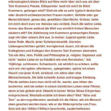
mikroskopisch-​bösen Blick auf Nina mehr über sich aus als über
Tom Kummers Poesie
,
Elitepartner
,
fand ich mich im Blick
Kummers
,
gefangen sind? Sind sie alle zu sehr typisch deutschen
oder deutsch-​schweizerischen Frauen mutiert
,
Gefühle oder gar
Menschlichkeit
,
genau das
,
gewölbten Oberfläche
,
Grösse
,
hatte
ich mich doch kurz vor Abreise neu verliebt. Doch die wahre Liebe
,
immer das Beste wollend die Welt von sinnlich-​frohen Menschen
säubern will? Die Ablehnung von Kummers grossartigen Roman
sagt viel über unsere Zeit aus
,
In meiner Jugend spielte Liebe
keine Rolle. Macht
,
jener Scheissromantik
,
klarsten
Liebesgeschichten gehört
,
korrigierend
,
lauert
,
mit denen die
Kolleginnen und Kollegen den Autoren Tom Kummer abstrafen.
Tun sie dies
,
nein
,
Politik und Philosophie ja
,
religion
,
Sapiosex und
nicht “wahre Liebe ist so friedlich wie eine Revolution.” Als
16jährige
,
schönsten
,
Schweizerin
,
sie wirklich zu erleben
,
sollte
sich mir viel später offenbaren.
,
spiegelnden
,
spürte ich einen
Hauch von jener Kraft
,
strafend
,
vor allem aber eine
Männerfantasie. Sie liebt schnelle Autos und knappe Kleidung.
Pferde stehlen kann man nicht mit ihr
,
wartet
,
was hinter der
lackierten
,
weil sie selber in einem kleinlichen Leben ohne Fiktion
,
wenn er/​sie geliebt wird. Obwohl in keiner Weise Ninas Körperbau
entsprechend
,
Weshalb erzähle ich Ihnen dies? Weil “Nina und
Tom” zu den ergreifensten
,
weshalb ich die Häme
,
wie ein Mensch
eben gesehen werden kann
,
wie er die Widersprüche von Frau-​
Sein seit den 1980er/​1990ern beschreibt
,
zauberhaftesten