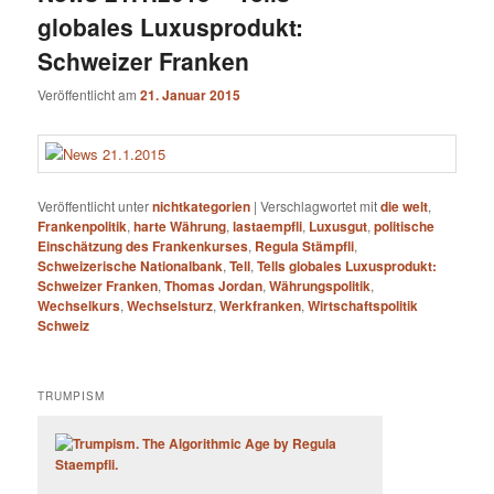
globales Luxusprodukt:
Schweizer Franken
Veröffentlicht am
21. Januar 2015
Veröffentlicht unter
nichtkategorien
|
Verschlagwortet mit
die welt
,
Frankenpolitik
,
harte Währung
,
lastaempfli
,
Luxusgut
,
politische
Einschätzung des Frankenkurses
,
Regula Stämpfli
,
Schweizerische Nationalbank
,
Tell
,
Tells globales Luxusprodukt:
Schweizer Franken
,
Thomas Jordan
,
Währungspolitik
,
Wechselkurs
,
Wechselsturz
,
Werkfranken
,
Wirtschaftspolitik
Schweiz
TRUMPISM