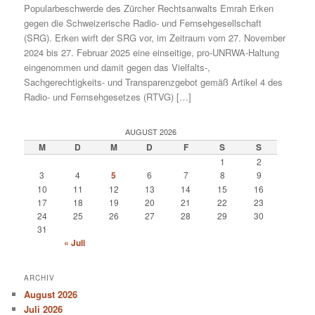
Popularbeschwerde des Zürcher Rechtsanwalts Emrah Erken
gegen die Schweizerische Radio- und Fernsehgesellschaft
(SRG). Erken wirft der SRG vor, im Zeitraum vom 27. November
2024 bis 27. Februar 2025 eine einseitige, pro-UNRWA-Haltung
eingenommen und damit gegen das Vielfalts-,
Sachgerechtigkeits- und Transparenzgebot gemäß Artikel 4 des
Radio- und Fernsehgesetzes (RTVG) […]
AUGUST 2026
M
D
M
D
F
S
S
1
2
3
4
5
6
7
8
9
10
11
12
13
14
15
16
17
18
19
20
21
22
23
24
25
26
27
28
29
30
31
« Juli
ARCHIV
August 2026
Juli 2026