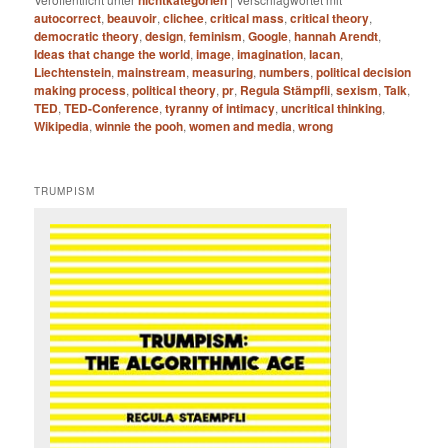
nichtkategorien
autocorrect
,
beauvoir
,
clichee
,
critical mass
,
critical theory
,
democratic theory
,
design
,
feminism
,
Google
,
hannah Arendt
,
Ideas that change the world
,
image
,
imagination
,
lacan
,
Liechtenstein
,
mainstream
,
measuring
,
numbers
,
political decision
making process
,
political theory
,
pr
,
Regula Stämpfli
,
sexism
,
Talk
,
TED
,
TED-Conference
,
tyranny of intimacy
,
uncritical thinking
,
Wikipedia
,
winnie the pooh
,
women and media
,
wrong
TRUMPISM