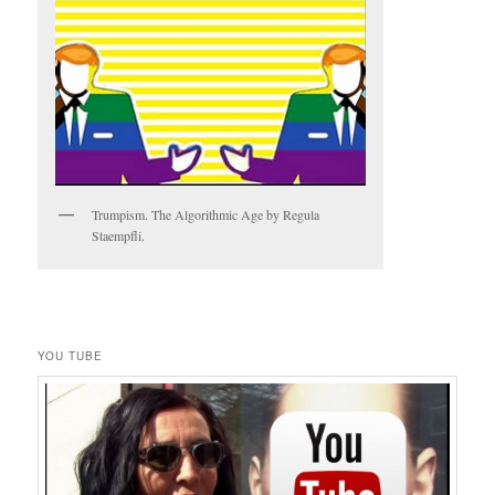
Trumpism. The Algorithmic Age by Regula
Staempfli.
YOU TUBE