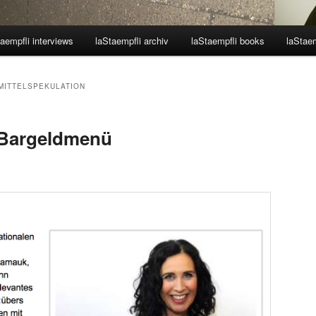
aempfli interviews
laStaempfli archiv
laStaempfli books
laStaem
MITTELSPEKULATION
– Bargeldmenü