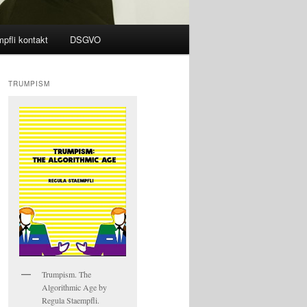
pfli kontakt
DSGVO
TRUMPISM
Trumpism. The
Algorithmic Age by
Regula Staempfli.