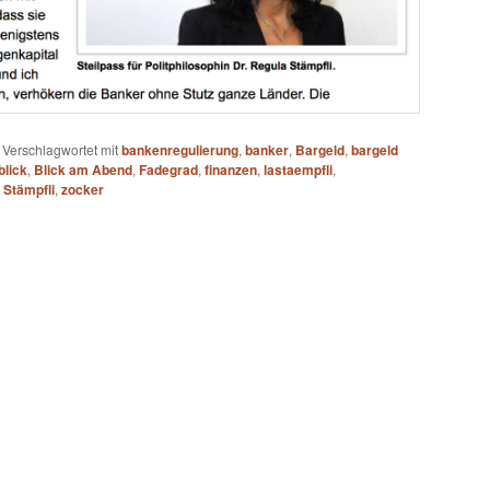
|
Verschlagwortet mit
bankenregulierung
,
banker
,
Bargeld
,
bargeld
blick
,
Blick am Abend
,
Fadegrad
,
finanzen
,
lastaempfli
,
 Stämpfli
,
zocker