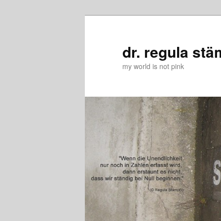
Zum
Zum
primären
sekundären
Inhalt
Inhalt
dr. regula stä
springen
springen
my world is not pink