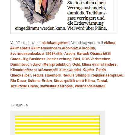
Veröffentlicht unter
nichtkategorien
|
Verschlagwortet mit
#klima
#klimaparis #klimamalanders #tobintax # stopttip
,
#vermessenleaks # 1968kritik
,
Arsen
,
Barack Obama&Bill
Gates=Big Business
,
basler zeitung
,
Blei
,
CO2-Verbrechen
,
Dammbruch durch Mehrproduktion
,
Gold
,
klima einmal anders
,
Klimakonferenz laStaempfli
,
klimawandel
,
Kupfer
,
Platin
,
Quecksilber
,
regula staempfli
,
Regula Stämpfli
,
regulastaempfli.eu
,
Rio Doce
,
Seltene Erden
,
Steuerpolitik statt Klima
,
Tantal
,
Textilzölle China
,
umweltkatastrophe
,
Welthandelsanteil
TRUMPISM