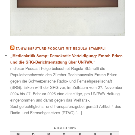
TA-SWISSFUTURE-PODCAST MIT REGULA STÄMPFLI
„Medienkritik &amp; Demokratie-Verteidigung: Emrah Erken
und die SRG-Berichterstattung über UNRWA.“
n dieser Podcast-Folge beleuchtet Regula Stämpfli die
Popularbeschwerde des Zürcher Rechtsanwalts Emrah Erken
gegen die Schweizerische Radio- und Fernsehgesellschaft
(SRG). Erken wirft der SRG vor, im Zeitraum vom 27. November
2024 bis 27. Februar 2025 eine einseitige, pro-UNRWA-Haltung
eingenommen und damit gegen das Vielfalts-,
Sachgerechtigkeits- und Transparenzgebot gemäß Artikel 4 des
Radio- und Fernsehgesetzes (RTVG) […]
AUGUST 2026
M
D
M
D
F
S
S