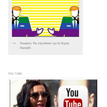
Trumpism. The Algorithmic Age by Regula
Staempfli.
YOU TUBE