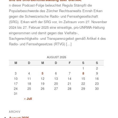
n dieser Podcast-Folge beleuchtet Regula Stämpfli die
Popularbeschwerde des Zürcher Rechtsanwalts Emrah Erken
gegen die Schweizerische Radio- und Fernsehgesellschaft
(SRG). Erken wirft der SRG vor, im Zeitraum vom 27. November
2024 bis 27. Februar 2025 eine einseitige, pro-UNRWA-Haltung
eingenommen und damit gegen das Vielfalts-,
Sachgerechtigkeits- und Transparenzgebot gemäß Artikel 4 des
Radio- und Fernsehgesetzes (RTVG) […]
AUGUST 2026
M
D
M
D
F
S
S
1
2
3
4
5
6
7
8
9
10
11
12
13
14
15
16
17
18
19
20
21
22
23
24
25
26
27
28
29
30
31
« Juli
ARCHIV
August 2026