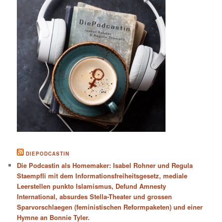
DIEPODCASTIN
Die Podcastin als Homemaker: Isabel Rohner und Regula
Staempfli mit dem Informationsfreiheitsgesetz, mediale
Leerstellen punkto Islamismus, Defund Amnesty
International, absurdes Stella-Theater und grossen
Sparvorschlaegen (feministischen Reformpaketen) und einer
Hymne an Bonnie Tyler.