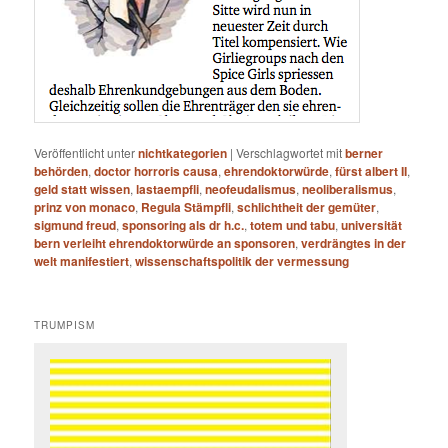
Veröffentlicht unter
nichtkategorien
|
Verschlagwortet mit
berner
behörden
,
doctor horroris causa
,
ehrendoktorwürde
,
fürst albert II
,
geld statt wissen
,
lastaempfli
,
neofeudalismus
,
neoliberalismus
,
prinz von monaco
,
Regula Stämpfli
,
schlichtheit der gemüter
,
sigmund freud
,
sponsoring als dr h.c.
,
totem und tabu
,
universität
bern verleiht ehrendoktorwürde an sponsoren
,
verdrängtes in der
welt manifestiert
,
wissenschaftspolitik der vermessung
TRUMPISM