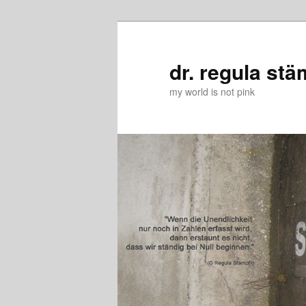
Zum
Zum
primären
sekundären
Inhalt
Inhalt
dr. regula stä
springen
springen
my world is not pink