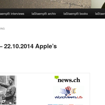
aempfli interviews
laStaempfli archiv
laStaempfli books
laStaem
ING
 22.10.2014 Apple’s