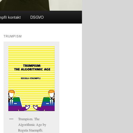
pfli kontakt
DSGVO
TRUMPISM
Trumpism. The
Algorithmic Age by
Regula Staempfli.