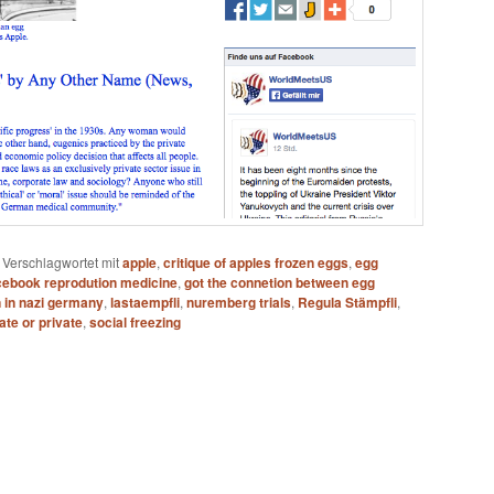
|
Verschlagwortet mit
apple
,
critique of apples frozen eggs
,
egg
cebook reprodution medicine
,
got the connetion between egg
n in nazi germany
,
lastaempfli
,
nuremberg trials
,
Regula Stämpfli
,
ate or private
,
social freezing