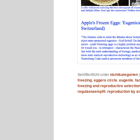
Veröffentlicht unter
nichtkategorien
freezing
,
eggers circle
,
eugenis
,
fa
freezing and reproductive selectio
regulastaempfli
,
reproduction by st