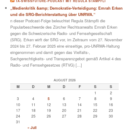
TA-SWISSFUTURE-PODCAST MIT REGULA STÄMPFLI
„Medienkritik &amp; Demokratie-Verteidigung: Emrah Erken
und die SRG-Berichterstattung über UNRWA.“
n dieser Podcast-Folge beleuchtet Regula Stämpfli die
Popularbeschwerde des Zürcher Rechtsanwalts Emrah Erken
gegen die Schweizerische Radio- und Fernsehgesellschaft
(SRG). Erken wirft der SRG vor, im Zeitraum vom 27. November
2024 bis 27. Februar 2025 eine einseitige, pro-UNRWA-Haltung
eingenommen und damit gegen das Vielfalts-,
Sachgerechtigkeits- und Transparenzgebot gemäß Artikel 4 des
Radio- und Fernsehgesetzes (RTVG) […]
AUGUST 2026
M
D
M
D
F
S
S
1
2
3
4
5
6
7
8
9
10
11
12
13
14
15
16
17
18
19
20
21
22
23
24
25
26
27
28
29
30
31
« Juli