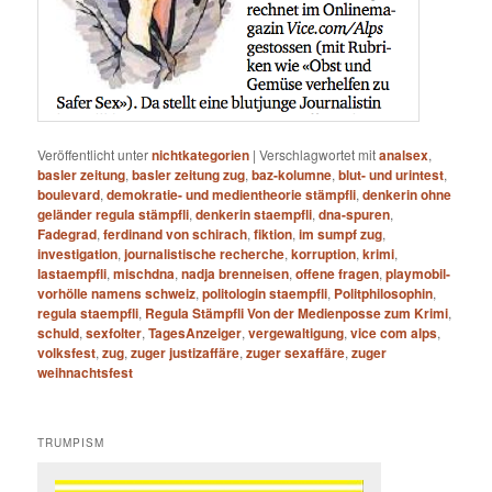
Veröffentlicht unter
nichtkategorien
|
Verschlagwortet mit
analsex
,
basler zeitung
,
basler zeitung zug
,
baz-kolumne
,
blut- und urintest
,
boulevard
,
demokratie- und medientheorie stämpfli
,
denkerin ohne
geländer regula stämpfli
,
denkerin staempfli
,
dna-spuren
,
Fadegrad
,
ferdinand von schirach
,
fiktion
,
im sumpf zug
,
investigation
,
journalistische recherche
,
korruption
,
krimi
,
lastaempfli
,
mischdna
,
nadja brenneisen
,
offene fragen
,
playmobil-
vorhölle namens schweiz
,
politologin staempfli
,
Politphilosophin
,
regula staempfli
,
Regula Stämpfli Von der Medienposse zum Krimi
,
schuld
,
sexfolter
,
TagesAnzeiger
,
vergewaltigung
,
vice com alps
,
volksfest
,
zug
,
zuger justizaffäre
,
zuger sexaffäre
,
zuger
weihnachtsfest
TRUMPISM